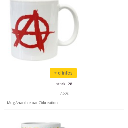
+ d'infos
stock 28
7,60€
Mug Anarchie par Cbkreation