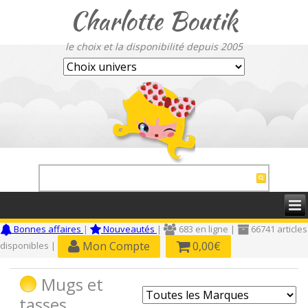
Charlotte Boutik
le choix et la disponibilité depuis 2005
Bonnes affaires
|
Nouveautés
|
683 en ligne |
66741 articles
Mon Compte
0,00€
disponibles |
Mugs et
tasses