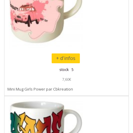
+ d'infos
stock 5
7,60€
Mini Mug Girls Power par Cbkreation