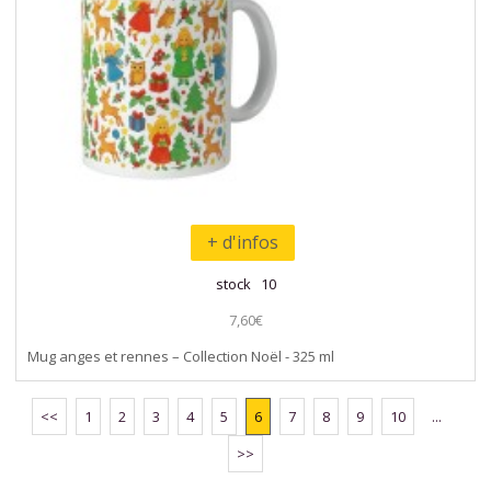
+ d'infos
stock 10
7,60€
Mug anges et rennes – Collection Noël - 325 ml
<<
1
2
3
4
5
6
7
8
9
10
...
>>