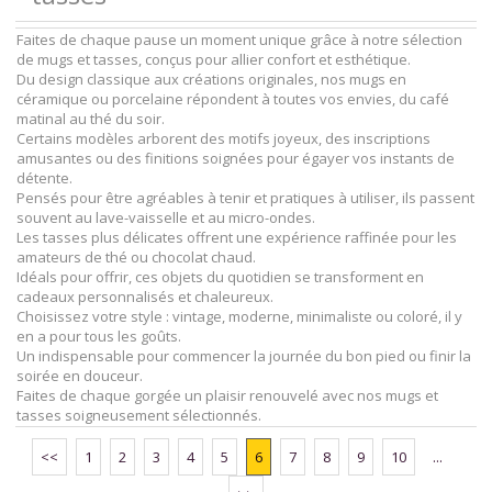
Faites de chaque pause un moment unique grâce à notre sélection
de mugs et tasses, conçus pour allier confort et esthétique.
Du design classique aux créations originales, nos mugs en
céramique ou porcelaine répondent à toutes vos envies, du café
matinal au thé du soir.
Certains modèles arborent des motifs joyeux, des inscriptions
amusantes ou des finitions soignées pour égayer vos instants de
détente.
Pensés pour être agréables à tenir et pratiques à utiliser, ils passent
souvent au lave-vaisselle et au micro-ondes.
Les tasses plus délicates offrent une expérience raffinée pour les
amateurs de thé ou chocolat chaud.
Idéals pour offrir, ces objets du quotidien se transforment en
cadeaux personnalisés et chaleureux.
Choisissez votre style : vintage, moderne, minimaliste ou coloré, il y
en a pour tous les goûts.
Un indispensable pour commencer la journée du bon pied ou finir la
soirée en douceur.
Faites de chaque gorgée un plaisir renouvelé avec nos mugs et
tasses soigneusement sélectionnés.
<<
1
2
3
4
5
6
7
8
9
10
...