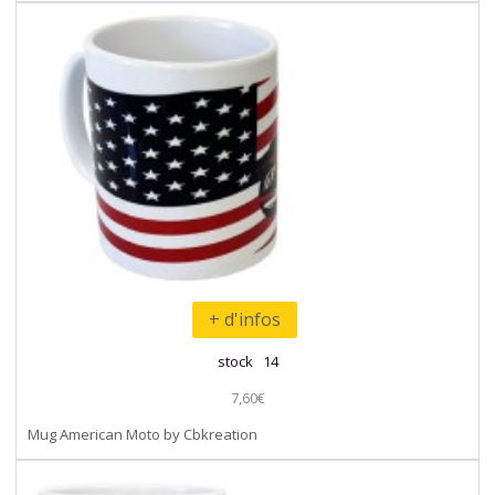
+ d'infos
stock 14
7,60€
Mug American Moto by Cbkreation