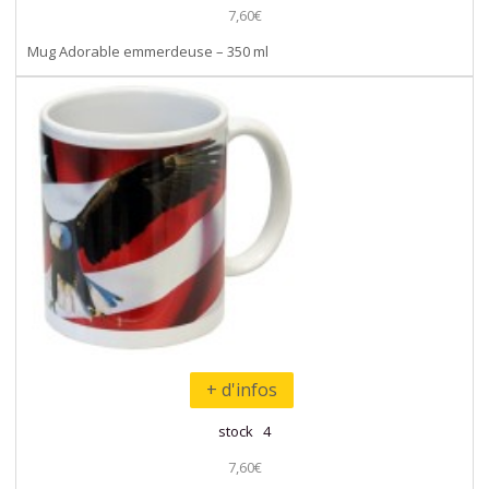
7,60€
Mug Adorable emmerdeuse – 350 ml
+ d'infos
stock 4
7,60€