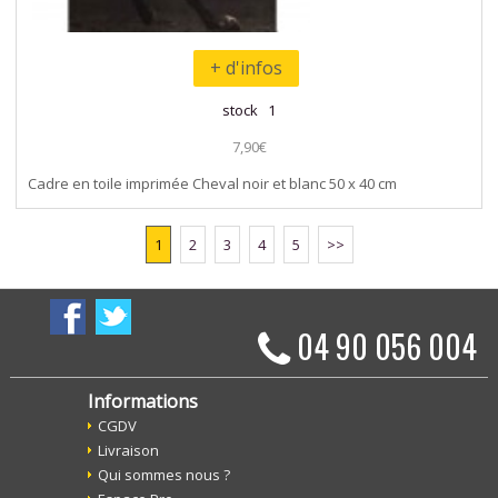
+ d'infos
stock 1
7,90€
Cadre en toile imprimée Cheval noir et blanc 50 x 40 cm
1
2
3
4
5
>>
04 90 056 004
Informations
CGDV
Livraison
Qui sommes nous ?