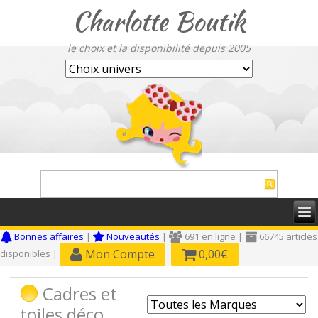
Charlotte Boutik
le choix et la disponibilité depuis 2005
Bonnes affaires
|
Nouveautés
|
691 en ligne |
66745 articles
Mon Compte
0,00€
disponibles |
Cadres et
toiles déco