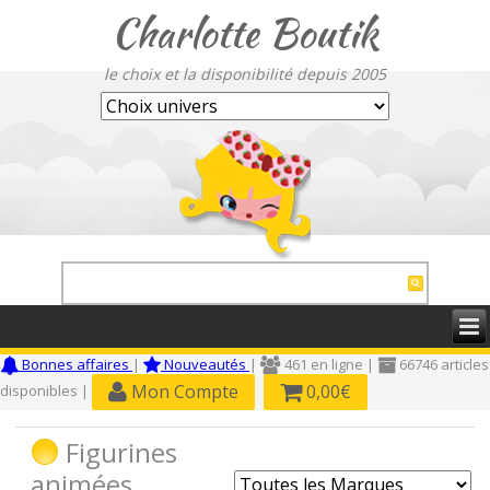
Charlotte Boutik
le choix et la disponibilité depuis 2005
Bonnes affaires
|
Nouveautés
|
461 en ligne |
66746 articles
Mon Compte
0,00€
disponibles |
Figurines
animées