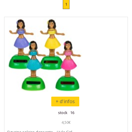
1
+ d'infos
stock 16
4,50€
Figurine solaire dansante – Hula Girl