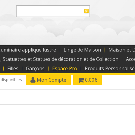
uminaire applique lustre
Linge de Maison
Maison et 
, Statuettes et Statues de décoration et de Collection
Acc
Filles
Garçons
Espace Pro
Produits Personnalisé
Mon Compte
0,00€
 disponibles |