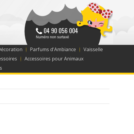
04 90 056 004
Numéro non surtaxé
Décoration
Parfums d'Ambiance
Vaisselle
essoires
Accessoires pour Animaux
s