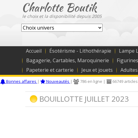
Charlotte Boutik
le choix et la disponibilité depuis 2005
Accueil
Ésotérisme - Lithothérapie
Lampe L
Bagagerie, Cartables, Maroquinerie
Figurines
Papeterie et carterie
Jeux et jouets
Adultes
Bonnes affaires
|
Nouveautés
|
786 en ligne |
66749 articles
BOUILLOTTE JUILLET 2023