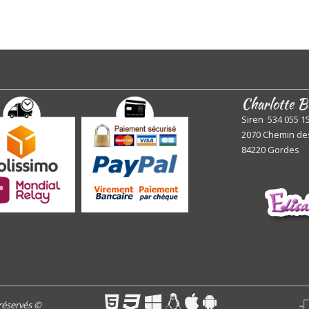
Charlotte B
Siren 534 055 1
2070 Chemin de
84220 Gordes
 réservés
©