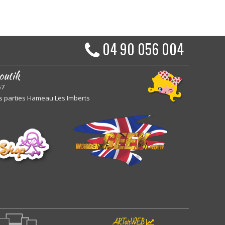
04 90 056 004
outik
57
s parties Hameau Les Imberts
ARToisWEB