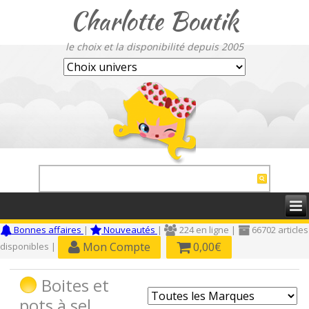
Charlotte Boutik
le choix et la disponibilité depuis 2005
Bonnes affaires
|
Nouveautés
|
224 en ligne |
66702 articles
Mon Compte
0,00€
disponibles |
Boites et
pots à sel