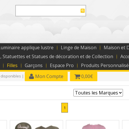
uminaire applique lustre
Linge de Maison
Maison et 
, Statuettes et Statues de décoration et de Collection
Acc
Filles
Garçons
Espace Pro
Produits Personnalisé
Mon Compte
0,00€
 disponibles |
1