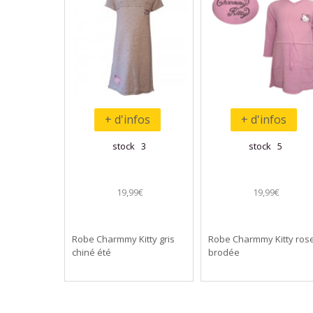
+ d'infos
+ d'infos
stock 3
stock 5
19,99€
19,99€
Robe Charmmy Kitty gris
Robe Charmmy Kitty ros
chiné été
brodée