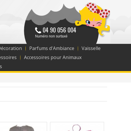
04 90 056 004
Numéro non surtaxé
Décoration
Parfums d'Ambiance
Vaisselle
essoires
Accessoires pour Animaux
s