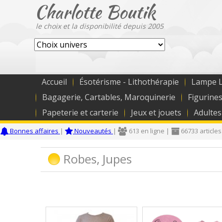
Charlotte Boutik
le choix et la disponibilité depuis 2005
Accueil
Ésotérisme - Lithothérapie
Lampe L
Bagagerie, Cartables, Maroquinerie
Figurines
Papeterie et carterie
Jeux et jouets
Adultes
Bonnes affaires
|
Nouveautés
|
613 en ligne |
66733 articles
Robes, Jupes