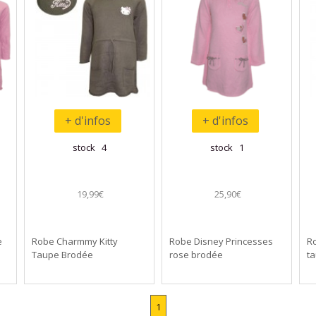
+ d'infos
+ d'infos
stock 4
stock 1
19,99€
25,90€
e
Robe Charmmy Kitty
Robe Disney Princesses
R
Taupe Brodée
rose brodée
t
1