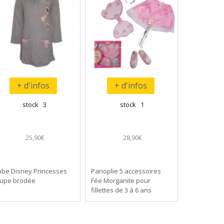
+ d'infos
+ d'infos
stock 3
stock 1
25,90€
28,90€
obe Disney Princesses
Panoplie 5 accessoires
aupe brodée
Fée Morganite pour
fillettes de 3 à 6 ans