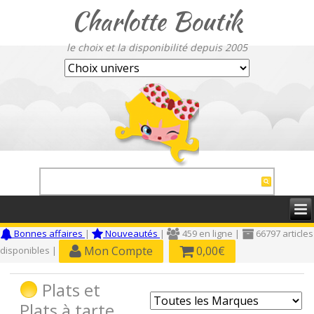
Charlotte Boutik
le choix et la disponibilité depuis 2005
Bonnes affaires
|
Nouveautés
|
459 en ligne |
66797 articles
Mon Compte
0,00€
disponibles |
Plats et
Plats à tarte