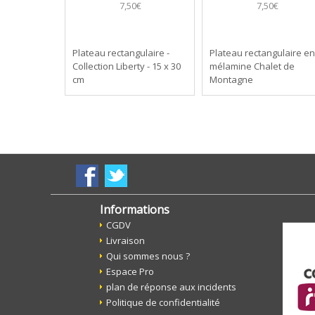
7,50€
7,50€
Plateau rectangulaire -
Plateau rectangulaire en
Collection Liberty - 15 x 30
mélamine Chalet de
cm
Montagne
Informations
CGDV
Livraison
Qui sommes nous ?
Espace Pro
plan de réponse aux incidents
Politique de confidentialité