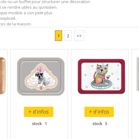
sole ou un buffet pour structurer une décoration.
t se rendre utiles au quotidien.
que modèle a son petit plus.
mplicité.
ces de la maison.
1
2
>>
+ d'infos
+ d'infos
stock 1
stock 5