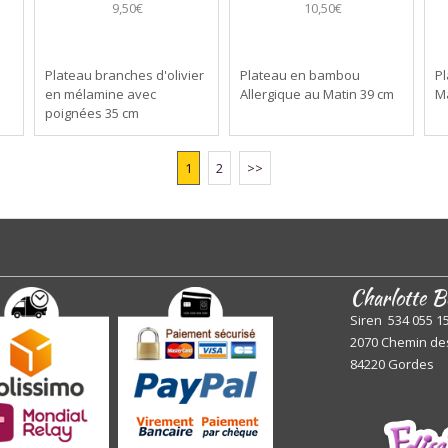
9,50€
10,50€
Plateau branches d'olivier
Plateau en bambou
P
en mélamine avec
Allergique au Matin 39 cm
M
poignées 35 cm
1
2
>>
Charlotte B
Siren 534 055 1
2070 Chemin de
84220 Gordes