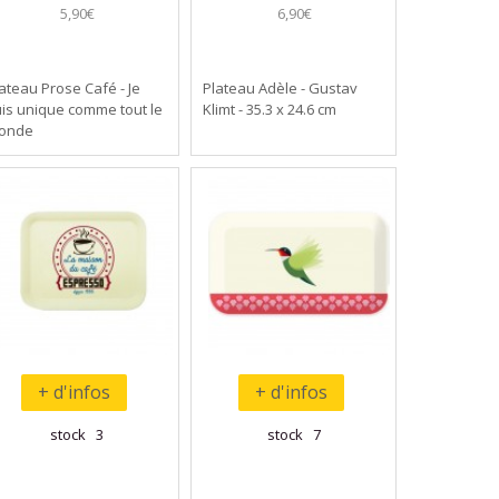
5,90€
6,90€
ateau Prose Café - Je
Plateau Adèle - Gustav
is unique comme tout le
Klimt - 35.3 x 24.6 cm
onde
+ d'infos
+ d'infos
stock 3
stock 7