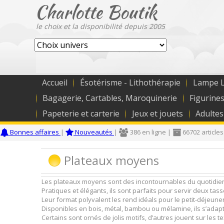
Charlotte Boutik
le choix et la disponibilité depuis 2005
Accueil
Ésotérisme - Lithothérapie
Lampe L
Bagagerie, Cartables, Maroquinerie
Figurines
Papeterie et carterie
Jeux et jouets
Adultes
Bonnes affaires
|
Nouveautés
|
386 en ligne |
66702 articles
Plateaux moyens
Les plateaux moyens sont des incontournables du quotidien,
Pratiques et élégants, ils sont parfaits pour servir deux ta
Leur format polyvalent les rend idéals pour le petit-déjeuner 
Disponibles en bois, métal, bambou ou mélamine, ils s’adapte
Certains sont ornés de jolis motifs, d’autres jouent sur les te