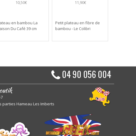
10,50€
11,90€
lateau en bambou La
Petit plateau en fibre de
aison Du Café 39 cm
bambou - Le Colibri
04 90 056 004
outik
57
s parties Hameau Les Imberts