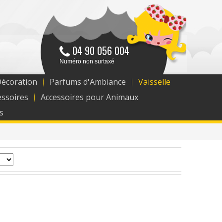
04 90 056 004
Numéro non surtaxé
Décoration
Parfums d'Ambiance
Vaisselle
essoires
Accessoires pour Animaux
s