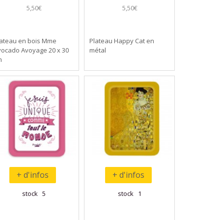
5,50€
5,50€
lateau en bois Mme
Plateau Happy Cat en
vocado Avoyage 20 x 30
métal
m
+ d'infos
+ d'infos
stock 5
stock 1