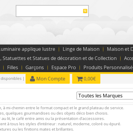
uminaire applique lustre
Linge de Maison
Maison et 
, Statuettes et Statues de décoration et de Collection
Acc
Filles
Garçons
Espace Pro
Produits Personnalisé
Mon Compte
0,00€
 disponibles |
 à mi-chemin entre le format compact et le grand plateau de service.
sses, quelques gourmandises ou des objets déco bien choisis.
au lit, le café entre amis ou la présentation d’accessoires.
nt à tous les styles d’intérieur : naturel, moderne, coloré ou épuré.
xtures ou les finitions mates et brillantes.