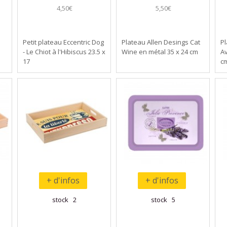
4,50€
5,50€
Petit plateau Eccentric Dog
Plateau Allen Desings Cat
P
- Le Chiot à l'Hibiscus 23.5 x
Wine en métal 35 x 24 cm
A
17
c
+ d'infos
+ d'infos
stock 2
stock 5