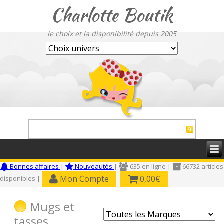
Charlotte Boutik
le choix et la disponibilité depuis 2005
Bonnes affaires
|
Nouveautés
|
635 en ligne |
66732 articles
Mon Compte
0,00€
disponibles |
Mugs et
tasses