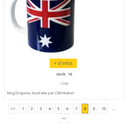
+ d'infos
stock 16
7,60€
Mug Drapeau Australie par CBKréation
<<
1
2
3
4
5
6
7
8
9
10
...
>>