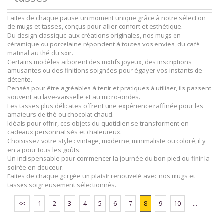
Faites de chaque pause un moment unique grâce à notre sélection
de mugs et tasses, conçus pour allier confort et esthétique.
Du design classique aux créations originales, nos mugs en
céramique ou porcelaine répondent à toutes vos envies, du café
matinal au thé du soir.
Certains modèles arborent des motifs joyeux, des inscriptions
amusantes ou des finitions soignées pour égayer vos instants de
détente.
Pensés pour être agréables à tenir et pratiques à utiliser, ils passent
souvent au lave-vaisselle et au micro-ondes.
Les tasses plus délicates offrent une expérience raffinée pour les
amateurs de thé ou chocolat chaud.
Idéals pour offrir, ces objets du quotidien se transforment en
cadeaux personnalisés et chaleureux.
Choisissez votre style : vintage, moderne, minimaliste ou coloré, il y
en a pour tous les goûts.
Un indispensable pour commencer la journée du bon pied ou finir la
soirée en douceur.
Faites de chaque gorgée un plaisir renouvelé avec nos mugs et
tasses soigneusement sélectionnés.
<<
1
2
3
4
5
6
7
8
9
10
...