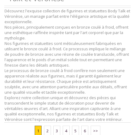
Découvrez l'exquise collection de figurines et statuettes Body Talk et
Véronèse, un mariage parfait entre l'élégance artistique et la qualité
exceptionnelle.
Nos pièces, principalement conçues en bronze coulé à froid, offrent
une esthétique raffinée inspirée tant par l'art corporel que par la
mythologie.
Nos figurines et statuettes sont méticuleusement fabriquées en
utilisant le bronze coulé à froid. Ce processus implique le mélange
de poudre de bronze avec une résine de coulée translucide, offrant
l'apparence et le poids d'un métal solide tout en permettant une
finesse dans les détails artistiques.
Le processus de bronze coulé à froid confère non seulement une
apparence réaliste aux figurines, mais il garantit également leur
durabilité et leur résistance. Chaque pièce est artistiquement
sculptée, avec une attention particulière portée aux détails, offrant
une qualité visuelle et tactile exceptionnelle.
Explorez notre collection unique et découvrez des pièces qui
transcendent le simple statut de décoration pour devenir de
véritables œuvres d'art. Alliant une inspiration captivante à une
qualité exceptionnelle, nos figurines et statuettes Body Talk et
Véronèse sont l'expression parfaite de l'art dans votre intérieur.
1
2
3
4
5
6
>>