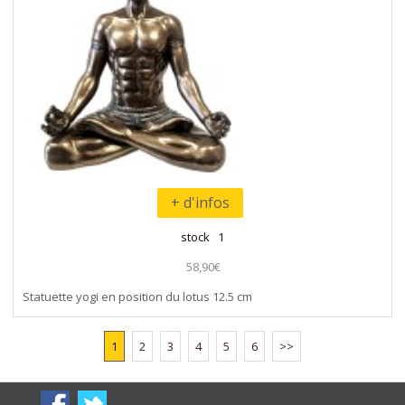
+ d'infos
stock 1
58,90€
Statuette yogi en position du lotus 12.5 cm
1
2
3
4
5
6
>>