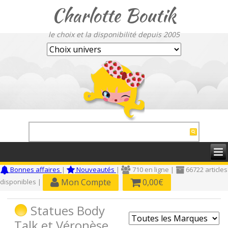
Charlotte Boutik
le choix et la disponibilité depuis 2005
Bonnes affaires
|
Nouveautés
|
710 en ligne |
66722 articles
Mon Compte
0,00€
disponibles |
Statues Body
Talk et Véronèse