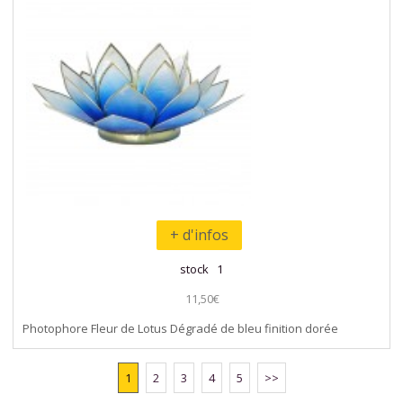
+ d'infos
stock 1
11,50€
Photophore Fleur de Lotus Dégradé de bleu finition dorée
1
2
3
4
5
>>