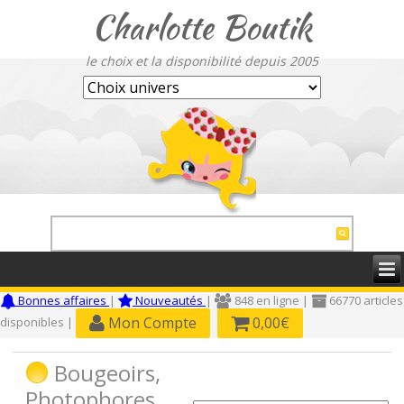
Charlotte Boutik
le choix et la disponibilité depuis 2005
Bonnes affaires
|
Nouveautés
|
848 en ligne |
66770 articles
Mon Compte
0,00€
disponibles |
Bougeoirs,
Photophores