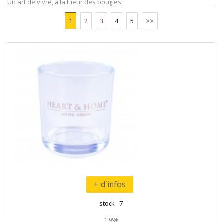
Un art de vivre, à la lueur des bougies.
1
2
3
4
5
>>
+ d'infos
stock 7
1,99€