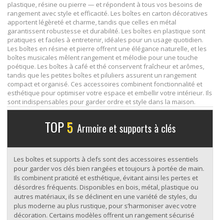
plastique, résine ou pierre — et répondent à tous vos besoins de
rangement avec style et efficacité. Les boîtes en carton décoratives
apportent légèreté et charme, tandis que celles en métal
garantissent robustesse et durabilité. Les boîtes en plastique sont
pratiques et faciles à entretenir, idéales pour un usage quotidien.
Les boîtes en résine et pierre offrent une élégance naturelle, et les
boîtes musicales mêlent rangement et mélodie pour une touche
poétique. Les boîtes à café et thé conservent fraîcheur et arômes,
tandis que les petites boîtes et piluliers assurent un rangement
compact et organisé. Ces accessoires combinent fonctionnalité et
esthétique pour optimiser votre espace et embellir votre intérieur. Ils
sont indispensables pour garder ordre et style dans la maison.
TOP
5
Armoire et supports à clés
Les boîtes et supports à clefs sont des accessoires essentiels
pour garder vos clés bien rangées et toujours à portée de main.
Ils combinent praticité et esthétique, évitant ainsi les pertes et
désordres fréquents. Disponibles en bois, métal, plastique ou
autres matériaux, ils se déclinent en une variété de styles, du
plus moderne au plus rustique, pour s’harmoniser avec votre
décoration. Certains modèles offrent un rangement sécurisé