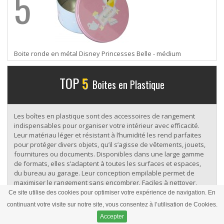
5
Boite ronde en métal Disney Princesses Belle - médium
TOP
5
Boites en Plastique
Les boîtes en plastique sont des accessoires de rangement
indispensables pour organiser votre intérieur avec efficacité.
Leur matériau léger et résistant à l’humidité les rend parfaites
pour protéger divers objets, qu’il s’agisse de vêtements, jouets,
fournitures ou documents. Disponibles dans une large gamme
de formats, elles s’adaptent à toutes les surfaces et espaces,
du bureau au garage. Leur conception empilable permet de
maximiser le rangement sans encombrer. Faciles à nettoyer,
elles offrent un entretien simple et rapide. Certaines boîtes sont
Ce site utilise des cookies pour optimiser votre expérience de navigation. En
dotées de couvercles hermétiques pour une protection
continuant votre visite sur notre site, vous consentez à l’utilisation de Cookies.
optimale contre la poussière et les infiltrations d’eau.
Accepter
Transparentes ou colorées, elles permettent de visualiser