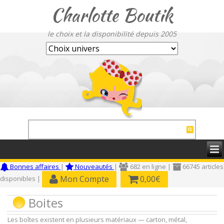
Charlotte Boutik
le choix et la disponibilité depuis 2005
Bonnes affaires
|
Nouveautés
|
682 en ligne |
66745 articles
Mon Compte
0,00€
disponibles |
Boites
Les boîtes existent en plusieurs matériaux — carton, métal,