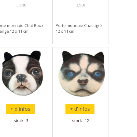
3,50€
3,50€
orte monnaie Chat Roux
Porte monnaie Chat tigré
anga 12 x 11 cm
12 x 11 cm
+ d'infos
+ d'infos
stock 3
stock 12