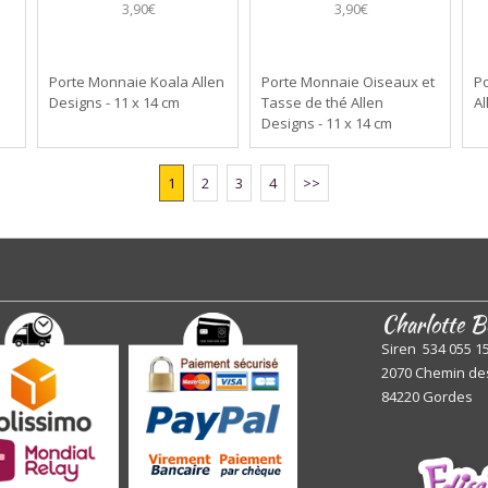
3,90€
3,90€
Porte Monnaie Koala Allen
Porte Monnaie Oiseaux et
P
Designs - 11 x 14 cm
Tasse de thé Allen
Al
Designs - 11 x 14 cm
1
2
3
4
>>
Charlotte B
Siren 534 055 1
2070 Chemin de
84220 Gordes