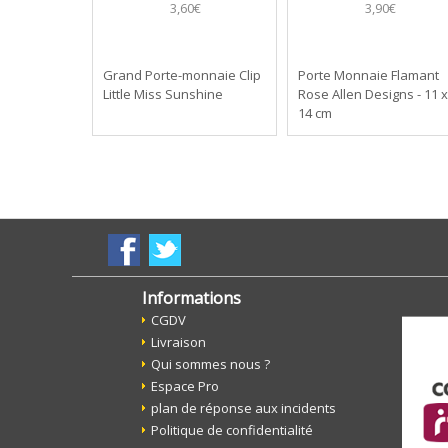
3,60€
3,90€
Grand Porte-monnaie Clip
Porte Monnaie Flamant
Little Miss Sunshine
Rose Allen Designs - 11 x
14 cm
Informations
CGDV
Livraison
Qui sommes nous ?
Espace Pro
plan de réponse aux incidents
Politique de confidentialité