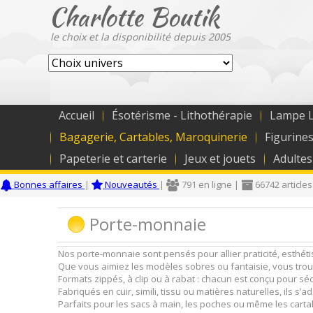
Charlotte Boutik
le choix et la disponibilité depuis 2005
Accueil
Ésotérisme - Lithothérapie
Lampe L
Bagagerie, Cartables, Maroquinerie
Figurines
Papeterie et carterie
Jeux et jouets
Adultes
Bonnes affaires
|
Nouveautés
|
791 en ligne |
66742 articles
Porte-monnaie
Nos porte-monnaie sont pensés pour allier praticité, esthét
Que vous aimiez les modèles sobres ou fantaisie, vous trou
Formats zippés, à clip ou à rabat : chacun est conçu pour sécu
Fabriqués en cuir, simili, tissu ou matières naturelles, ils s’
Parfaits pour les sacs à main, les poches ou même les carta