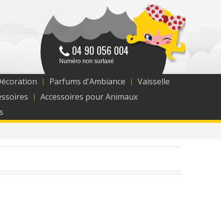
04 90 056 004
Numéro non surtaxé
Décoration
Parfums d'Ambiance
Vaisselle
essoires
Accessoires pour Animaux
s