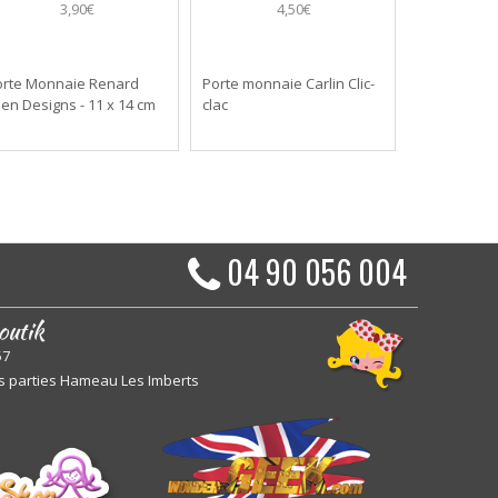
3,90€
4,50€
orte Monnaie Renard
Porte monnaie Carlin Clic-
len Designs - 11 x 14 cm
clac
04 90 056 004
outik
57
s parties Hameau Les Imberts