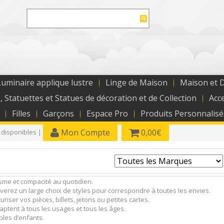
uminaire applique lustre
Linge de Maison
Maison et 
, Statuettes et Statues de décoration et de Collection
Acc
Filles
Garçons
Espace Pro
Produits Personnalisé
Mon Compte
0,00€
 disponibles |
isme et compacité au quotidien.
verez un large choix de styles pour correspondre à toutes les envies.
riser vos pièces, billets, jetons ou petites cartes.
adaptent à tous les usages et tous les âges.
bles d’enfants.