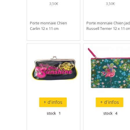
3,50€
3,50€
Porte monnaie Chien
Porte monnaie Chien Jac
Carlin 12 x 11 cm
Russell Terrier 12 x 11 c
+ d'infos
+ d'infos
stock 1
stock 4