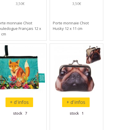
3,50€
3,50€
orte monnaie Chiot
Porte monnaie Chiot
uledogue Français 12 x
Husky 12 x 11 cm
1 cm
+ d'infos
+ d'infos
stock 7
stock 1