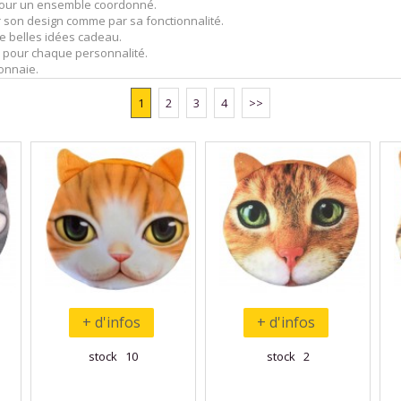
 pour un ensemble coordonné.
ar son design comme par sa fonctionnalité.
 de belles idées cadeau.
ie pour chaque personnalité.
monnaie.
1
2
3
4
>>
+ d'infos
+ d'infos
stock 10
stock 2