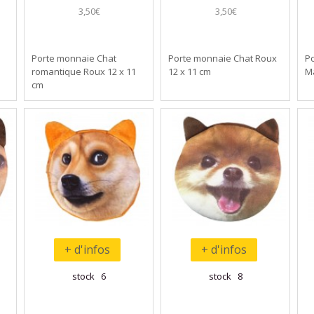
3,50€
3,50€
u
Porte monnaie Chat
Porte monnaie Chat Roux
P
romantique Roux 12 x 11
12 x 11 cm
M
cm
+ d'infos
+ d'infos
stock 6
stock 8