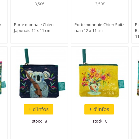
3,50€
3,50€
k
Porte monnaie Chien
Porte monnaie Chien Spitz
P
m
Japonais 12 x 11 cm
nain 12 x 11 cm
Bo
1
+ d'infos
+ d'infos
stock 8
stock 8