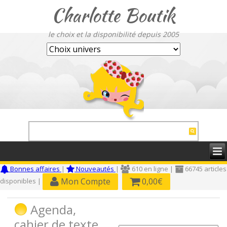
Charlotte Boutik
le choix et la disponibilité depuis 2005
Bonnes affaires
|
Nouveautés
|
610 en ligne |
66745 articles
Mon Compte
0,00€
disponibles |
Agenda,
cahier de texte,