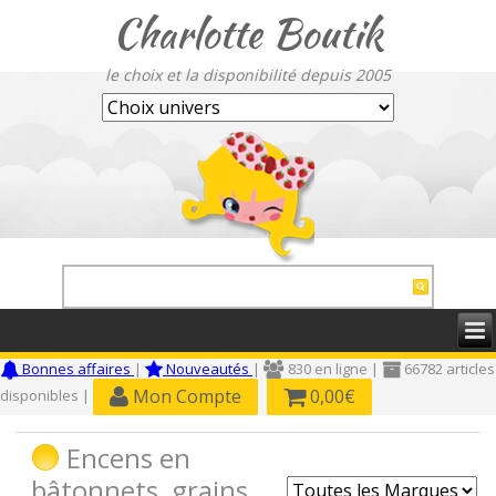
Charlotte Boutik
le choix et la disponibilité depuis 2005
Bonnes affaires
|
Nouveautés
|
830 en ligne |
66782 articles
Mon Compte
0,00€
disponibles |
Encens en
bâtonnets, grains