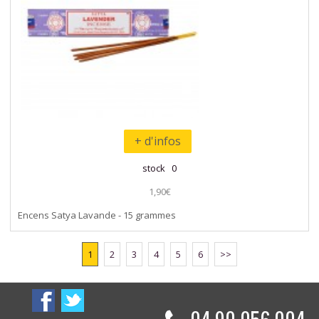
+ d'infos
stock 0
1,90€
Encens Satya Lavande - 15 grammes
1
2
3
4
5
6
>>