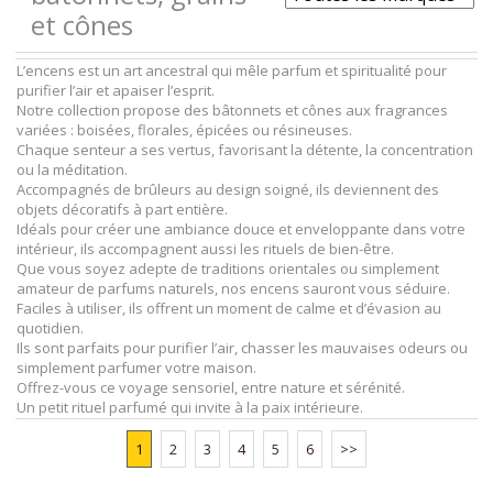
et cônes
L’encens est un art ancestral qui mêle parfum et spiritualité pour
purifier l’air et apaiser l’esprit.
Notre collection propose des bâtonnets et cônes aux fragrances
variées : boisées, florales, épicées ou résineuses.
Chaque senteur a ses vertus, favorisant la détente, la concentration
ou la méditation.
Accompagnés de brûleurs au design soigné, ils deviennent des
objets décoratifs à part entière.
Idéals pour créer une ambiance douce et enveloppante dans votre
intérieur, ils accompagnent aussi les rituels de bien-être.
Que vous soyez adepte de traditions orientales ou simplement
amateur de parfums naturels, nos encens sauront vous séduire.
Faciles à utiliser, ils offrent un moment de calme et d’évasion au
quotidien.
Ils sont parfaits pour purifier l’air, chasser les mauvaises odeurs ou
simplement parfumer votre maison.
Offrez-vous ce voyage sensoriel, entre nature et sérénité.
Un petit rituel parfumé qui invite à la paix intérieure.
1
2
3
4
5
6
>>