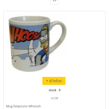
>>
+ d'infos
stock 9
4,50€
Mug Simpsons Whoosh