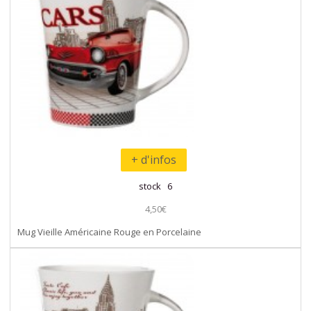
+ d'infos
stock 6
4,50€
Mug Vieille Américaine Rouge en Porcelaine