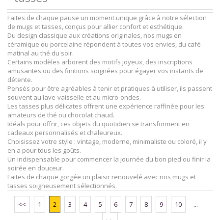
Faites de chaque pause un moment unique grâce à notre sélection
de mugs et tasses, conçus pour allier confort et esthétique.
Du design classique aux créations originales, nos mugs en
céramique ou porcelaine répondent à toutes vos envies, du café
matinal au thé du soir.
Certains modèles arborent des motifs joyeux, des inscriptions
amusantes ou des finitions soignées pour égayer vos instants de
détente.
Pensés pour être agréables à tenir et pratiques à utiliser, ils passent
souvent au lave-vaisselle et au micro-ondes.
Les tasses plus délicates offrent une expérience raffinée pour les
amateurs de thé ou chocolat chaud.
Idéals pour offrir, ces objets du quotidien se transforment en
cadeaux personnalisés et chaleureux.
Choisissez votre style : vintage, moderne, minimaliste ou coloré, il y
en a pour tous les goûts.
Un indispensable pour commencer la journée du bon pied ou finir la
soirée en douceur.
Faites de chaque gorgée un plaisir renouvelé avec nos mugs et
tasses soigneusement sélectionnés.
<<
1
2
3
4
5
6
7
8
9
10
...