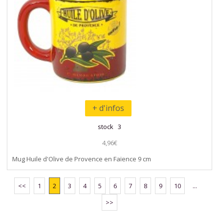
+ d'infos
stock 3
4,96€
Mug Huile d'Olive de Provence en Faïence 9 cm
<<
1
2
3
4
5
6
7
8
9
10
...
>>