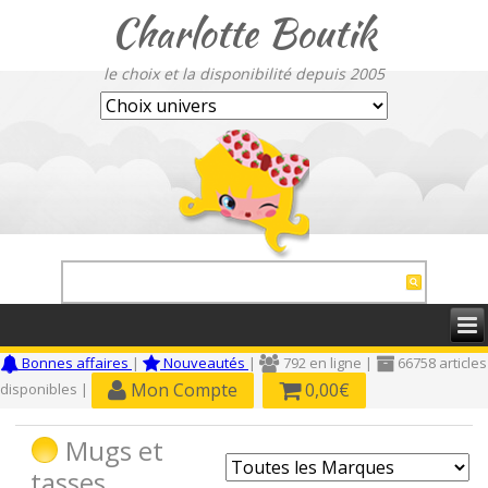
Charlotte Boutik
le choix et la disponibilité depuis 2005
Bonnes affaires
|
Nouveautés
|
792 en ligne |
66758 articles
Mon Compte
0,00€
disponibles |
Mugs et
tasses