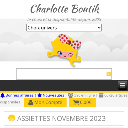
Charlotte Boutik
le choix et la disponibilité depuis 2005
Bonnes affaires
|
Nouveautés
|
596 en ligne |
66726 articles
Mon Compte
0,00€
disponibles |
ASSIETTES NOVEMBRE 2023