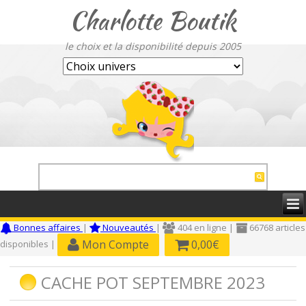
Charlotte Boutik
le choix et la disponibilité depuis 2005
Bonnes affaires
|
Nouveautés
|
404 en ligne |
66768 articles
Mon Compte
0,00€
disponibles |
CACHE POT SEPTEMBRE 2023