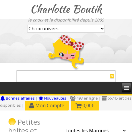
Charlotte Boutik
le choix et la disponibilité depuis 2005
Bonnes affaires
|
Nouveautés
|
493 en ligne |
66745 articles
Mon Compte
0,00€
disponibles |
Petites
boites et