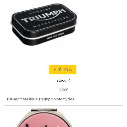
+ d'infos
stock 4
4,90€
Pilulier métallique Triumph Motorcycles