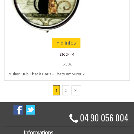
+ d'infos
stock 4
6,50€
Pilulier Kiub Chat à Paris - Chats amoureux
1
2
>>
04 90 056 004
Informations