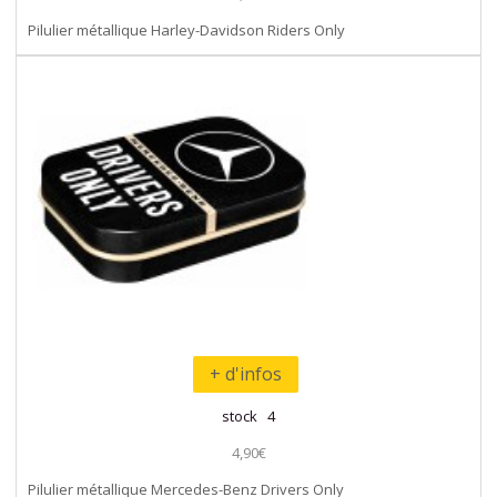
Pilulier métallique Harley-Davidson Riders Only
+ d'infos
stock 4
4,90€
Pilulier métallique Mercedes-Benz Drivers Only