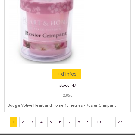
+ d'infos
stock 47
2,95€
Bougie Votive Heart and Home 15 heures - Rosier Grimpant
1
2
3
4
5
6
7
8
9
10
...
>>