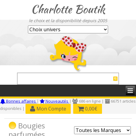
Charlotte Boutik
le choix et la disponibilité depuis 2005
Bonnes affaires
|
Nouveautés
|
686 en ligne |
66751 articles
Mon Compte
0,00€
disponibles |
Bougies
parfumées