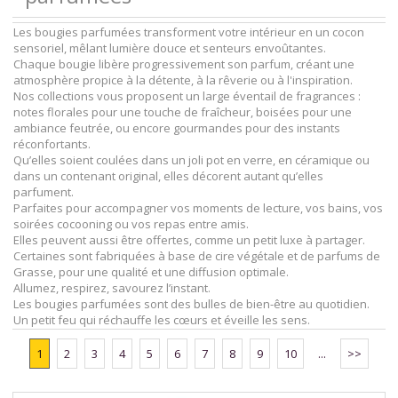
Les bougies parfumées transforment votre intérieur en un cocon
sensoriel, mêlant lumière douce et senteurs envoûtantes.
Chaque bougie libère progressivement son parfum, créant une
atmosphère propice à la détente, à la rêverie ou à l'inspiration.
Nos collections vous proposent un large éventail de fragrances :
notes florales pour une touche de fraîcheur, boisées pour une
ambiance feutrée, ou encore gourmandes pour des instants
réconfortants.
Qu’elles soient coulées dans un joli pot en verre, en céramique ou
dans un contenant original, elles décorent autant qu’elles
parfument.
Parfaites pour accompagner vos moments de lecture, vos bains, vos
soirées cocooning ou vos repas entre amis.
Elles peuvent aussi être offertes, comme un petit luxe à partager.
Certaines sont fabriquées à base de cire végétale et de parfums de
Grasse, pour une qualité et une diffusion optimale.
Allumez, respirez, savourez l’instant.
Les bougies parfumées sont des bulles de bien-être au quotidien.
Un petit feu qui réchauffe les cœurs et éveille les sens.
1
2
3
4
5
6
7
8
9
10
...
>>