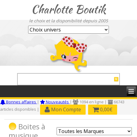
Charlotte Boutik
le choix et la disponibilité depuis 2005
Bonnes affaires
|
Nouveautés
|
1094 en ligne |
66743
Mon Compte
0,00€
articles disponibles |
Boites à
musique