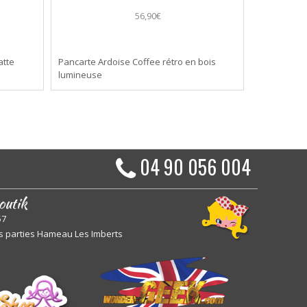
56,90€
atte
Pancarte Ardoise Coffee rétro en bois
lumineuse
04 90 056 004
outik
57
s parties Hameau Les Imberts