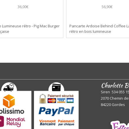
36,00€
56,90€
 Lumineuse rétro - Pig Mac Burger
Pancarte Ardoise Behind Coffee L
nçaise
rétro en bois lumineuse
Charlotte B
Siren 534 055 1
2070 Chemin de
84220 Gordes