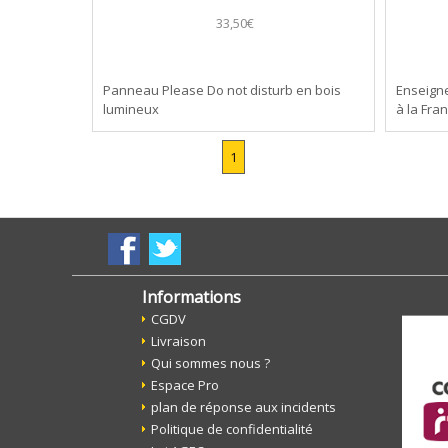
33,50€
Panneau Please Do not disturb en bois
Enseigne
lumineux
à la Fra
1
Informations
CGDV
Livraison
Qui sommes nous ?
Espace Pro
plan de réponse aux incidents
Politique de confidentialité