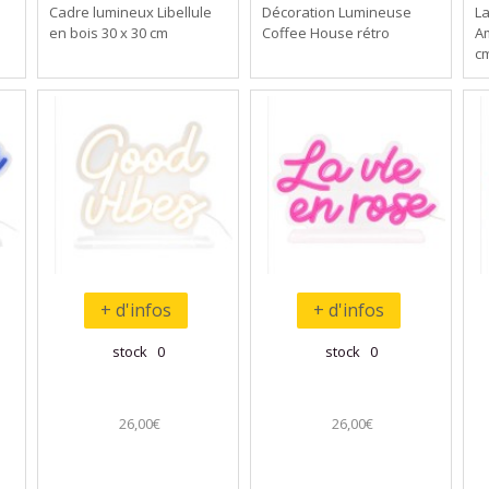
Cadre lumineux Libellule
Décoration Lumineuse
L
en bois 30 x 30 cm
Coffee House rétro
Am
c
+ d'infos
+ d'infos
stock 0
stock 0
26,00€
26,00€