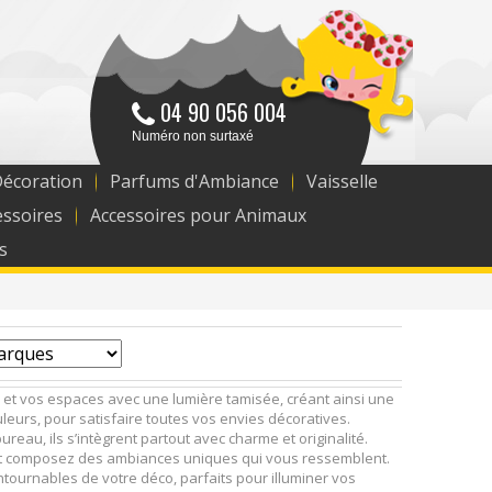
04 90 056 004
Numéro non surtaxé
Décoration
Parfums d'Ambiance
Vaisselle
essoires
Accessoires pour Animaux
s
s et vos espaces avec une lumière tamisée, créant ainsi une
leurs, pour satisfaire toutes vos envies décoratives.
au, ils s’intègrent partout avec charme et originalité.
té et composez des ambiances uniques qui vous ressemblent.
ntournables de votre déco, parfaits pour illuminer vos