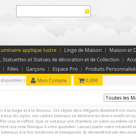
uminaire applique lustre
Linge de Maison
Maison et 
, Statuettes et Statues de décoration et de Collection
Acc
Filles
Garçons
Espace Pro
Produits Personnalisé
Mon Compte
0,00€
 disponibles |
on à la magie et à la douceur. Ces objets déco élégants illuminent vos mur
tous les styles, nos cadres lumineux se déclinent en divers motifs et cou
et cosy et raffiné. Que ce soit pour une chambre, un salon ou même un bure
rtent une note féerique à votre quotidien. Laissez parler votre créativi
 lumineux à la fois modernes et intemporels. Ils deviendront vite des inco