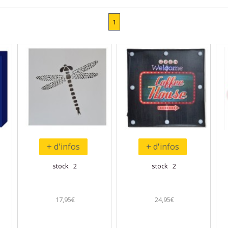
1
+ d'infos
+ d'infos
stock 2
stock 2
17,95€
24,95€