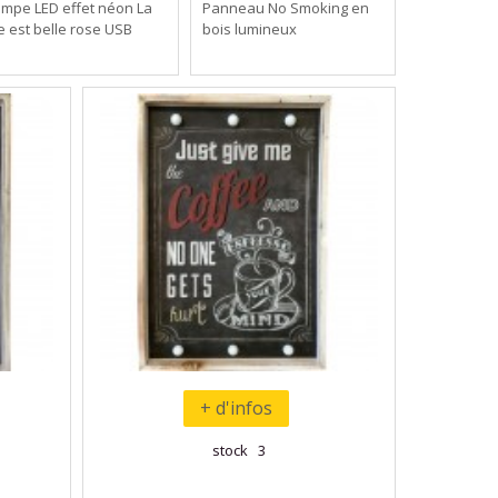
ampe LED effet néon La
Panneau No Smoking en
e est belle rose USB
bois lumineux
+ d'infos
stock 3