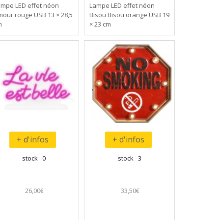
ampe LED effet néon
Lampe LED effet néon
our rouge USB 13 × 28,5
Bisou Bisou orange USB 19
m
× 23 cm
+ d'infos
+ d'infos
stock 0
stock 3
26,00€
33,50€