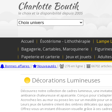
Charlotte Boutik
le choix et la disponibilité depuis 2005
Accueil
Ésotérisme - Lithothérapie
Lampe L
Bagagerie, Cartables, Maroquinerie
Figurines
Papeterie et carterie
Jeux et jouets
Adultes
Bonnes affaires
|
Nouveautés
|
276 en ligne |
66702 articles
Décorations Lumineuses
Découvrez notre collection de cadres lumineux, une invitati
ambiance chaleureuse et apaisante. Conçus pour s’adapter à 
Accrochez-les au mur ou posez-les sur un meuble pour un eff
Leurs jeux de lumière créent des ombres délicates qui appo
Offrez-vous un instant d’évasion visuelle grâce à ces cadres