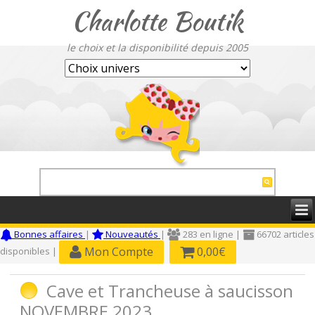
Charlotte Boutik
le choix et la disponibilité depuis 2005
Bonnes affaires
|
Nouveautés
|
283 en ligne |
66702 articles
Mon Compte
0,00€
disponibles |
Cave et Trancheuse à saucisson
NOVEMBRE 2023