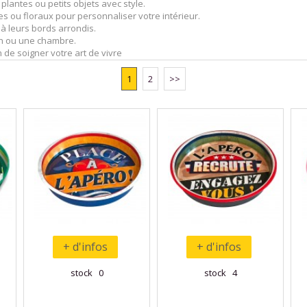
lantes ou petits objets avec style.
s ou floraux pour personnaliser votre intérieur.
 à leurs bords arrondis.
on ou une chambre.
 de soigner votre art de vivre
1
2
>>
+ d'infos
+ d'infos
stock 0
stock 4