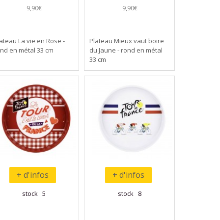
9,90€
9,90€
ateau La vie en Rose -
Plateau Mieux vaut boire
nd en métal 33 cm
du Jaune - rond en métal
33 cm
+ d'infos
+ d'infos
stock 5
stock 8