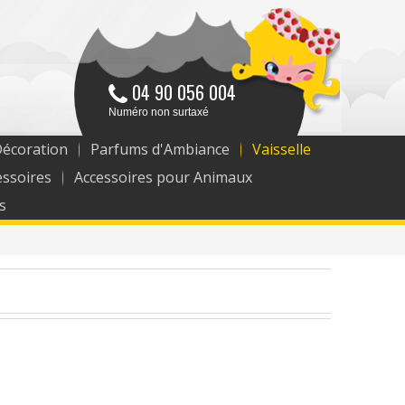
04 90 056 004
Numéro non surtaxé
Décoration
Parfums d'Ambiance
Vaisselle
essoires
Accessoires pour Animaux
s