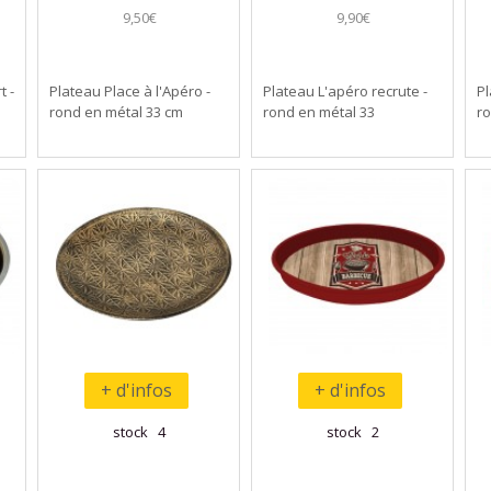
9,50€
9,90€
t -
Plateau Place à l'Apéro -
Plateau L'apéro recrute -
Pl
rond en métal 33 cm
rond en métal 33
ro
+ d'infos
+ d'infos
stock 4
stock 2