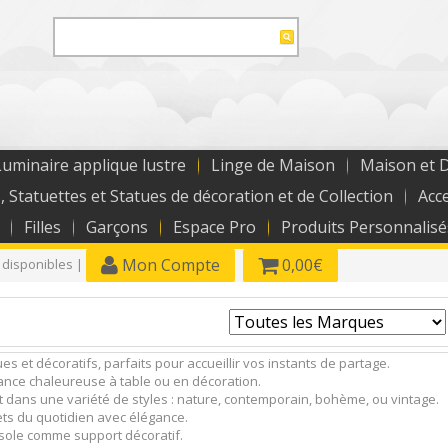
uminaire applique lustre
Linge de Maison
Maison et 
, Statuettes et Statues de décoration et de Collection
Acc
Filles
Garçons
Espace Pro
Produits Personnalisé
Mon Compte
0,00€
 disponibles |
s et décoratifs, parfaits pour accueillir vos instants de partage.
iance chaleureuse à table ou en décoration.
 dans une variété de styles : nature, contemporain, bohème, ou vintage.
jets du quotidien avec élégance.
nsole comme support décoratif.