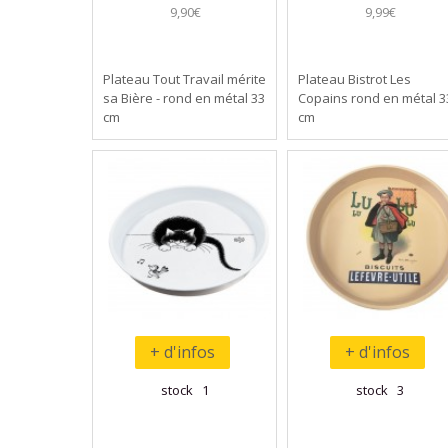
9,90€
9,99€
Plateau Tout Travail mérite
Plateau Bistrot Les
sa Bière - rond en métal 33
Copains rond en métal 3
cm
cm
+ d'infos
+ d'infos
stock 1
stock 3