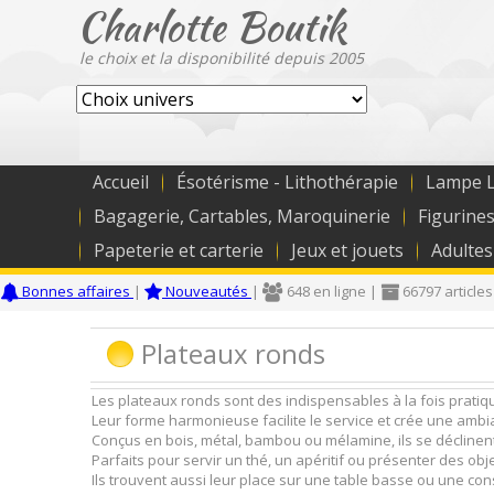
Charlotte Boutik
le choix et la disponibilité depuis 2005
Accueil
Ésotérisme - Lithothérapie
Lampe L
Bagagerie, Cartables, Maroquinerie
Figurines
Papeterie et carterie
Jeux et jouets
Adultes
Bonnes affaires
|
Nouveautés
|
648 en ligne |
66797 articles
Plateaux ronds
Les plateaux ronds sont des indispensables à la fois pratique
Leur forme harmonieuse facilite le service et crée une amb
Conçus en bois, métal, bambou ou mélamine, ils se déclinent
Parfaits pour servir un thé, un apéritif ou présenter des ob
Ils trouvent aussi leur place sur une table basse ou une co