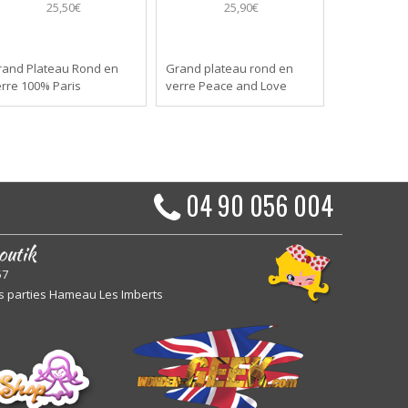
25,50€
25,90€
rand Plateau Rond en
Grand plateau rond en
rre 100% Paris
verre Peace and Love
04 90 056 004
outik
57
s parties Hameau Les Imberts