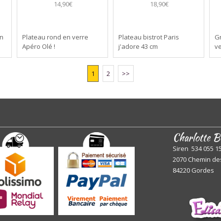
14,90€
18,90€
en
Plateau rond en verre
Plateau bistrot Paris
G
Apéro Olé !
j'adore 43 cm
ve
1
2
>>
Charlotte B
Siren 534 055 1
2070 Chemin de
84220 Gordes