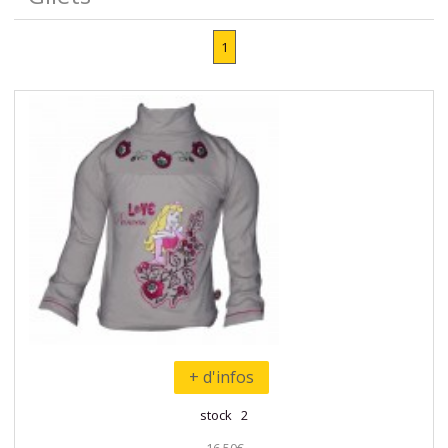
1
+ d'infos
stock 2
16,50€