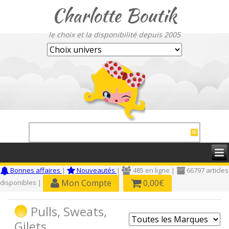
Charlotte Boutik
le choix et la disponibilité depuis 2005
Bonnes affaires
|
Nouveautés
|
485 en ligne |
66797 articles
Mon Compte
0,00€
disponibles |
Pulls, Sweats,
Gilets