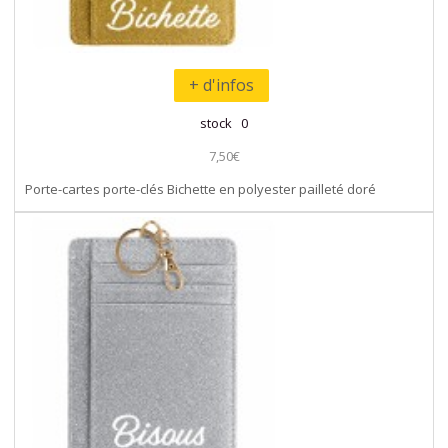
+ d'infos
stock 0
7,50€
Porte-cartes porte-clés Bichette en polyester pailleté doré