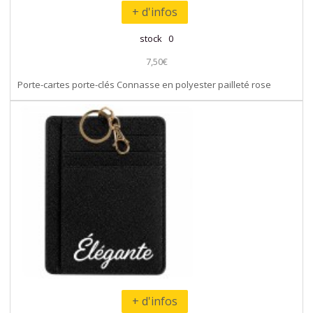
+ d'infos
stock 0
7,50€
Porte-cartes porte-clés Connasse en polyester pailleté rose
+ d'infos