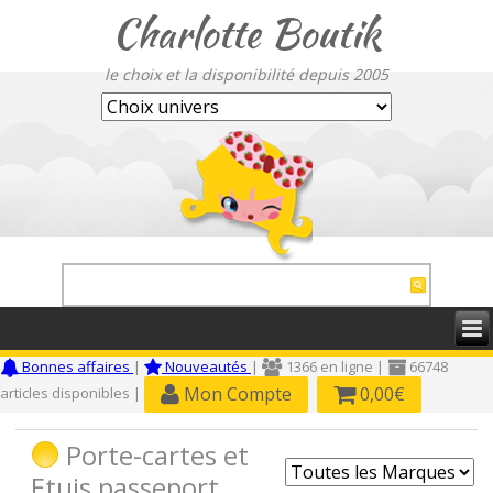
Charlotte Boutik
le choix et la disponibilité depuis 2005
Bonnes affaires
|
Nouveautés
|
1366 en ligne |
66748
Mon Compte
0,00€
articles disponibles |
Porte-cartes et
Etuis passeport