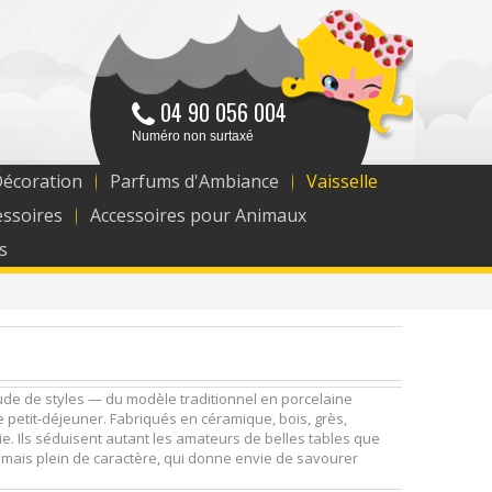
04 90 056 004
Numéro non surtaxé
Décoration
Parfums d'Ambiance
Vaisselle
essoires
Accessoires pour Animaux
s
itude de styles — du modèle traditionnel en porcelaine
 petit-déjeuner. Fabriqués en céramique, bois, grès,
ie. Ils séduisent autant les amateurs de belles tables que
e, mais plein de caractère, qui donne envie de savourer