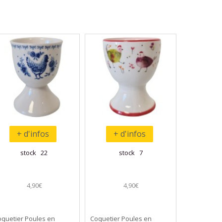
+ d'infos
+ d'infos
stock 22
stock 7
4,90€
4,90€
oquetier Poules en
Coquetier Poules en