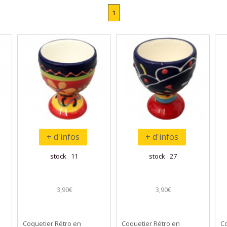
1
+ d'infos
+ d'infos
stock 11
stock 27
3,90€
3,90€
Coquetier Rétro en
Coquetier Rétro en
C