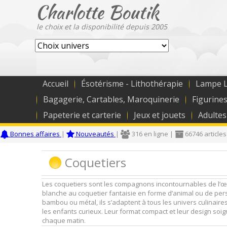
Charlotte Boutik
le choix et la disponibilité depuis 2005
Accueil
Ésotérisme - Lithothérapie
Lampe L
Bagagerie, Cartables, Maroquinerie
Figurines
Papeterie et carterie
Jeux et jouets
Adultes
Bonnes affaires
|
Nouveautés
|
316 en ligne |
66746 articles
Coquetiers
Les coquetiers sont les compagnons incontournables de l’œuf 
blanche au coquetier fantaisie en forme d’animal ou de pers
bambou ou métal, ils s’adaptent à tous les univers culinaire
les enfants curieux. Leur format compact et leur design soig
chaque matin.