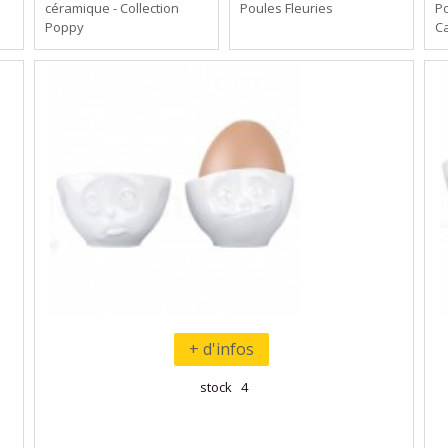
céramique - Collection
Poules Fleuries
P
Poppy
C
+ d'infos
stock 4