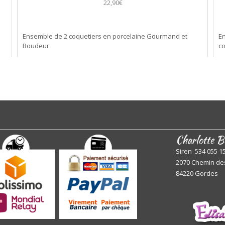
22,90€
Ensemble de 2 coquetiers en porcelaine Gourmand et
En
Boudeur
c
Charlotte B
Siren 534 055 1
2070 Chemin de
84220 Gordes