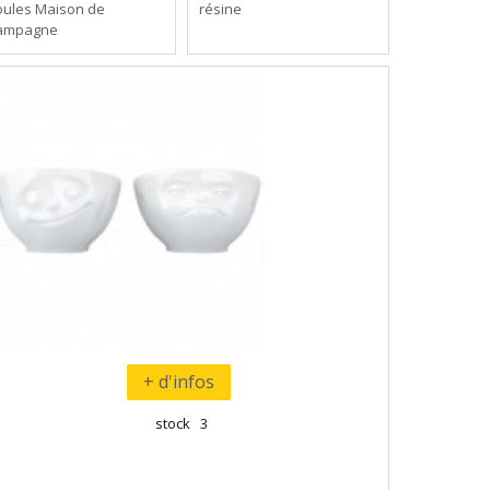
oules Maison de
résine
ampagne
+ d'infos
stock 3