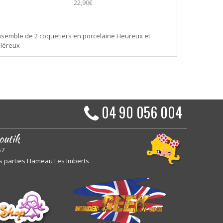
22,90€
semble de 2 coquetiers en porcelaine Heureux et
oléreux
04 90 056 004
outik
57
s parties Hameau Les Imberts