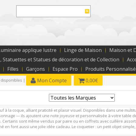
uminaire applique lustre
Linge de Maison
Maison et 
, Statuettes et Statues de décoration et de Collection
Acc
Filles
Garçons
Espace Pro
Produits Personnalisé
Mon Compte
0,00€
 disponibles |
à la coque, alliant praticité et plaisir visuel. Disponibles dans une mult
onnage — ils ajoutent une note joyeuse et personnalisée à votre table de
s. Certains sont même vendus par paire ou en coffrets avec cuillère assort
né en font aussi une jolie idée cadeau. Le coquetier : un petit objet simpl