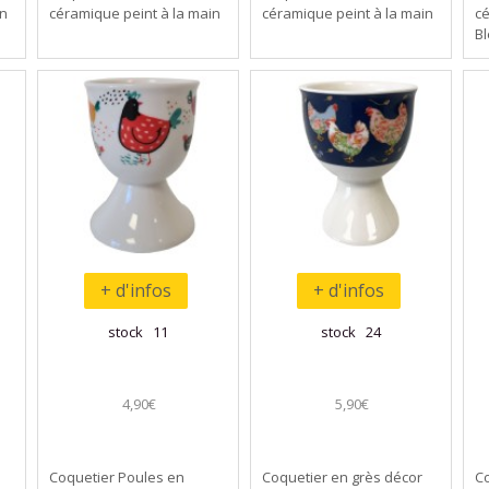
in
céramique peint à la main
céramique peint à la main
cé
Bl
+ d'infos
+ d'infos
stock 11
stock 24
4,90€
5,90€
Coquetier Poules en
Coquetier en grès décor
Co