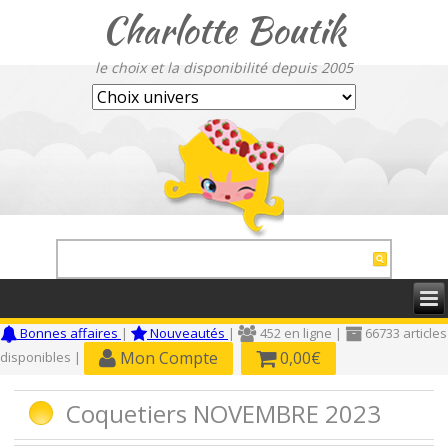
Charlotte Boutik
le choix et la disponibilité depuis 2005
Bonnes affaires
|
Nouveautés
|
452 en ligne |
66733 articles
Mon Compte
0,00€
disponibles |
Coquetiers NOVEMBRE 2023