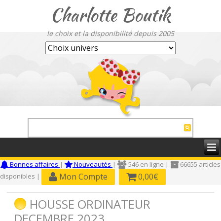
Charlotte Boutik
le choix et la disponibilité depuis 2005
Bonnes affaires
|
Nouveautés
|
546 en ligne |
66655 articles
Mon Compte
0,00€
disponibles |
HOUSSE ORDINATEUR
DECEMBRE 2023