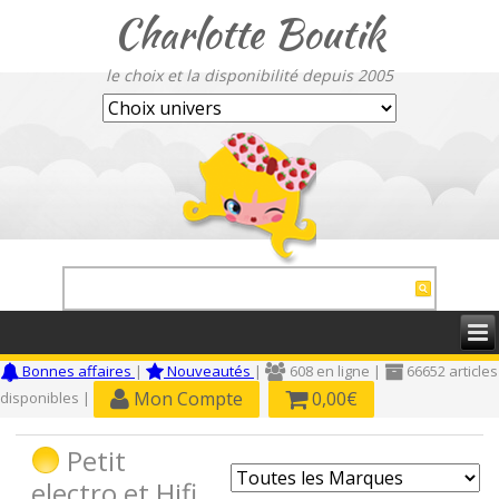
Charlotte Boutik
le choix et la disponibilité depuis 2005
Bonnes affaires
|
Nouveautés
|
608 en ligne |
66652 articles
Mon Compte
0,00€
disponibles |
Petit
electro et Hifi