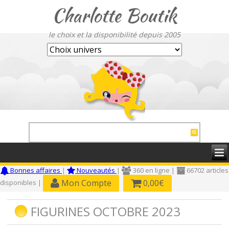
Charlotte Boutik
le choix et la disponibilité depuis 2005
Bonnes affaires
|
Nouveautés
|
360 en ligne |
66702 articles
Mon Compte
0,00€
disponibles |
FIGURINES OCTOBRE 2023