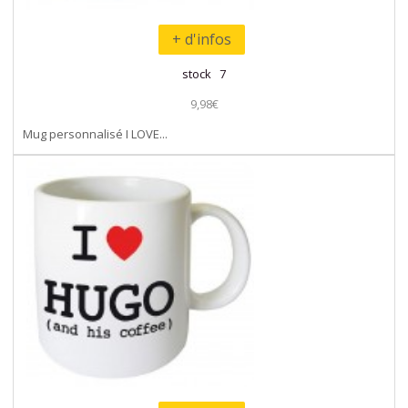
+ d'infos
stock 7
9,98€
Mug personnalisé I LOVE...