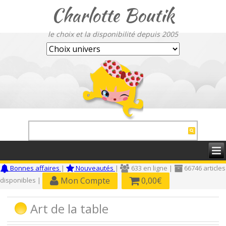
Charlotte Boutik
le choix et la disponibilité depuis 2005
Bonnes affaires
|
Nouveautés
|
633 en ligne |
66746 articles
Mon Compte
0,00€
disponibles |
Art de la table