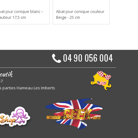
at-jour conique blanc –
Abat-jour conique couleur
uteur 17,5 cm
Beige - 25 cm
04 90 056 004
outik
57
s parties Hameau Les Imberts