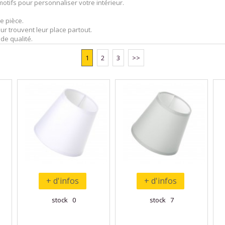
tifs pour personnaliser votre intérieur.
e pièce.
r trouvent leur place partout.
de qualité.
1
2
3
>>
+ d'infos
+ d'infos
stock 0
stock 7