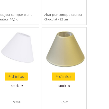
at-jour conique blanc –
Abat-jour conique couleur
uteur 14,5 cm
Chocolat - 22 cm
+ d'infos
+ d'infos
stock 9
stock 5
9,50€
9,50€