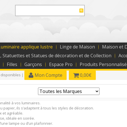
uminaire applique lustre
Linge de Maison
Maison et 
, Statuettes et Statues de décoration et de Collection
Acc
Filles
Garçons
Espace Pro
Produits Personnalisé
Mon Compte
0,00€
 disponibles |
alité à vos luminaires.
u papier, ils s’adaptent à tous les styles de décoration.
x et agréable.
se, idéale en soirée.
 d’une lampe ou d’un plafonnier.