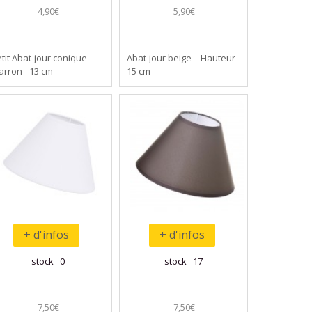
4,90€
5,90€
tit Abat-jour conique
Abat-jour beige – Hauteur
rron - 13 cm
15 cm
+ d'infos
+ d'infos
stock 0
stock 17
7,50€
7,50€