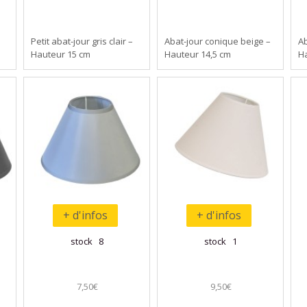
Petit abat-jour gris clair –
Abat-jour conique beige –
Ab
Hauteur 15 cm
Hauteur 14,5 cm
Ha
+ d'infos
+ d'infos
stock 8
stock 1
7,50€
9,50€