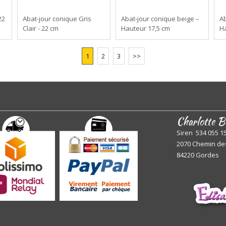
22
Abat-jour conique Gris
Abat-jour conique beige –
Ab
Clair - 22 cm
Hauteur 17,5 cm
Ha
1
2
3
>>
Charlotte B
Siren 534 055 1
2070 Chemin de
84220 Gordes