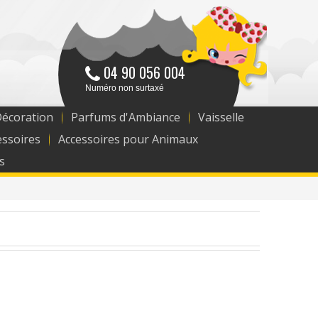
04 90 056 004
Numéro non surtaxé
Décoration
Parfums d'Ambiance
Vaisselle
essoires
Accessoires pour Animaux
s