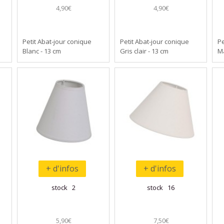
4,90€
4,90€
Petit Abat-jour conique
Petit Abat-jour conique
Pe
Blanc - 13 cm
Gris clair - 13 cm
Ma
+ d'infos
+ d'infos
stock 2
stock 16
5,90€
7,50€