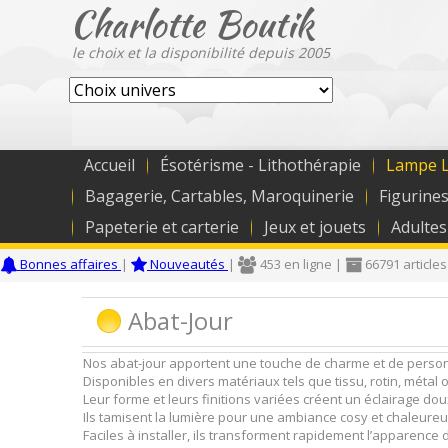
Charlotte Boutik
le choix et la disponibilité depuis 2005
Accueil
Ésotérisme - Lithothérapie
Lampe L
Bagagerie, Cartables, Maroquinerie
Figurines
Papeterie et carterie
Jeux et jouets
Adultes
Bonnes affaires
|
Nouveautés
|
453 en ligne |
66791 articles
Abat-Jour
Nos abat-jour apportent une touche de charme et de personn
Disponibles en divers matériaux tels que tissu, rotin, métal o
Leur forme et leurs finitions variées créent un éclairage dou
Ils tamisent la lumière pour une ambiance cosy et chaleureu
Faciles à installer, ils transforment rapidement l’apparence