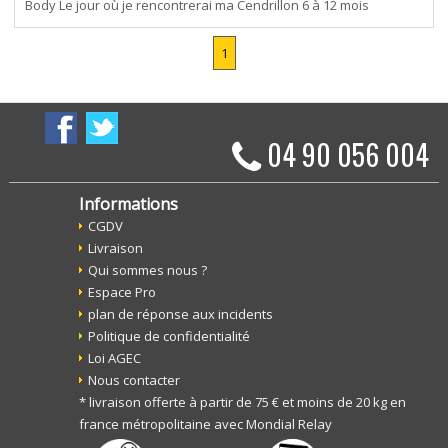
Body Le jour où je rencontrerai ma Cendrillon 6 à 12 mois
1
04 90 056 004
Informations
CGDV
Livraison
Qui sommes nous ?
Espace Pro
plan de réponse aux incidents
Politique de confidentialité
Loi AGEC
Nous contacter
* livraison offerte à partir de 75 € et moins de 20 kg en
france métropolitaine avec Mondial Relay