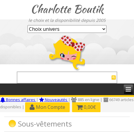
Charlotte Boutik
le choix et la disponibilité depuis 2005
Bonnes affaires
|
Nouveautés
|
885 en ligne |
66749 articles
Mon Compte
0,00€
disponibles |
Sous-vêtements