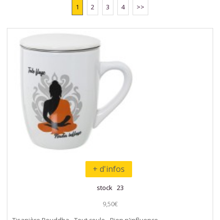
1
2
3
4
>>
+ d'infos
stock 23
9,50€
Tisanière Bouddha - Tout coule - Rien n'influence