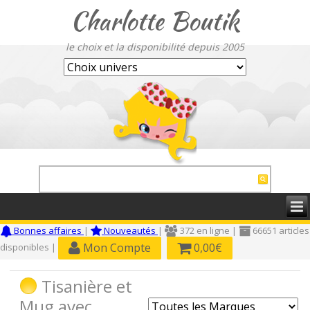
Charlotte Boutik
le choix et la disponibilité depuis 2005
Bonnes affaires
|
Nouveautés
|
372 en ligne |
66651 articles
Mon Compte
0,00€
disponibles |
Tisanière et
Mug avec