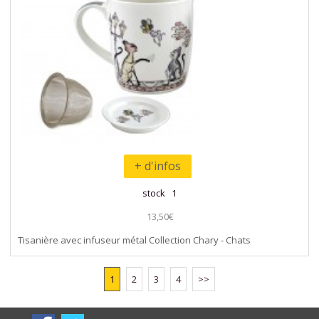
+ d'infos
stock 1
13,50€
Tisanière avec infuseur métal Collection Chary - Chats
1
2
3
4
>>