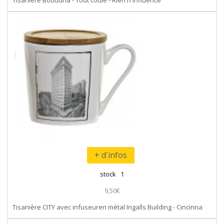
+ d'infos
stock 1
9,50€
Tisanière CITY avec infuseuren métal Ingalls Building - Cincinna