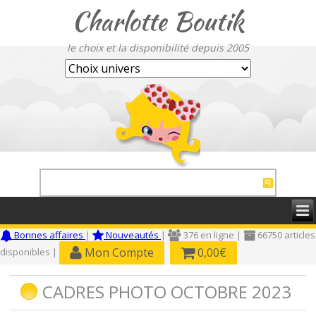
Charlotte Boutik
le choix et la disponibilité depuis 2005
Bonnes affaires
|
Nouveautés
|
376 en ligne |
66750 articles
Mon Compte
0,00€
disponibles |
CADRES PHOTO OCTOBRE 2023