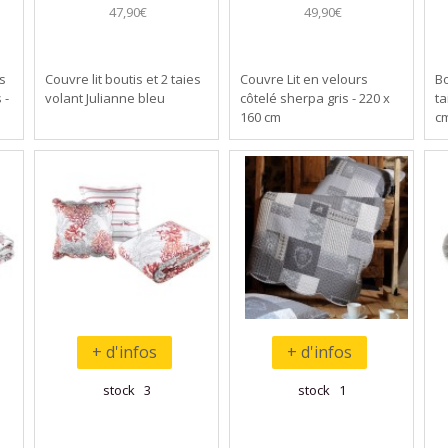
47,90€
49,90€
es
Couvre lit boutis et 2 taies
Couvre Lit en velours
Bo
 -
volant Julianne bleu
côtelé sherpa gris - 220 x
ta
160 cm
c
+ d'infos
+ d'infos
stock 3
stock 1