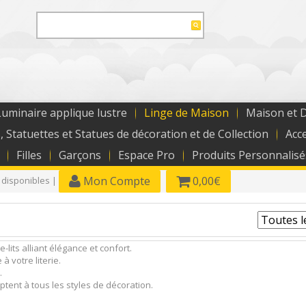
uminaire applique lustre
Linge de Maison
Maison et 
, Statuettes et Statues de décoration et de Collection
Acc
Filles
Garçons
Espace Pro
Produits Personnalisé
Mon Compte
0,00€
 disponibles |
its alliant élégance et confort.
à votre literie.
.
ptent à tous les styles de décoration.