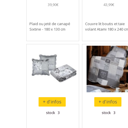
39,90€
43,99€
Plaid ou jeté de canapé
Couvre lit boutis et taie
Sixtine - 180 x 130 cm
volant Atami 180 x 240 c
+ d'infos
+ d'infos
stock 3
stock 3