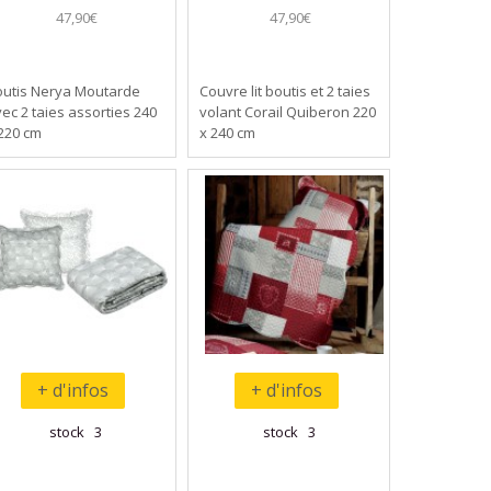
47,90€
47,90€
outis Nerya Moutarde
Couvre lit boutis et 2 taies
ec 2 taies assorties 240
volant Corail Quiberon 220
220 cm
x 240 cm
+ d'infos
+ d'infos
stock 3
stock 3