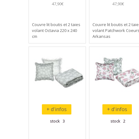
47,90€
47,90€
Couvre lit boutis et 2 taies
Couvre lit boutis et 2 tai
volant Octavia 220 x 240
volant Patchwork Coeurs
cm
Arkansas
+ d'infos
+ d'infos
stock 3
stock 2