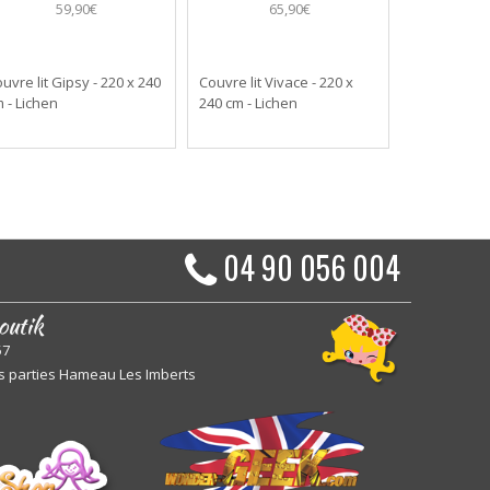
59,90€
65,90€
uvre lit Gipsy - 220 x 240
Couvre lit Vivace - 220 x
 - Lichen
240 cm - Lichen
04 90 056 004
outik
57
s parties Hameau Les Imberts