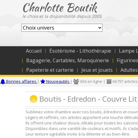
Charlotte Boutik
le choix et la disponibilité depuis 2005
Accueil
Ésotérisme - Lithothérapie
Lampe L
Bagagerie, Cartables, Maroquinerie
Figurines
Papeterie et carterie
Jeux et jouets
Adultes
Bonnes affaires
|
Nouveautés
|
656 en ligne |
66797 articles
Boutis - Edredon - Couvre Lit
Sublimez votre chambre avec nos boutis, édredons et couvre-l
Légers et raffinés, ces articles apportent une touche délicate 
Ils offrent une chaleur douce, idéale pour toutes les saisons
Disponibles dans une variété de couleurs et motifs, ils s’ada
Leur texture agréable invite à la détente et au bien-être.