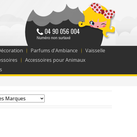
04 90 056 004
Numéro non surtaxé
Décoration
Parfums d'Ambiance
Vaisselle
essoires
Accessoires pour Animaux
s