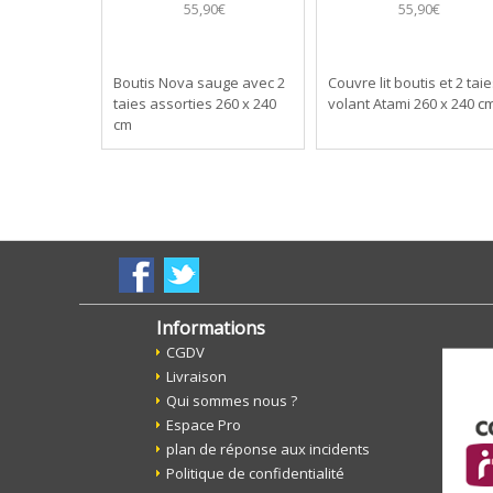
55,90€
55,90€
Boutis Nova sauge avec 2
Couvre lit boutis et 2 tai
taies assorties 260 x 240
volant Atami 260 x 240 c
cm
Informations
CGDV
Livraison
Qui sommes nous ?
Espace Pro
plan de réponse aux incidents
Politique de confidentialité