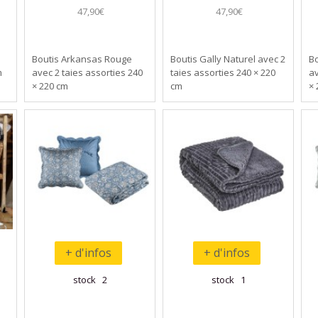
47,90€
47,90€
Boutis Arkansas Rouge
Boutis Gally Naturel avec 2
B
m
avec 2 taies assorties 240
taies assorties 240 × 220
av
× 220 cm
cm
× 
+ d'infos
+ d'infos
stock 2
stock 1