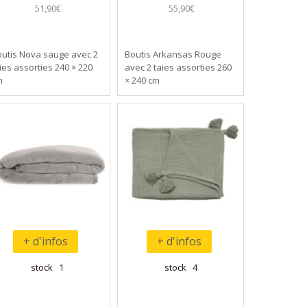
51,90€
55,90€
utis Nova sauge avec 2
Boutis Arkansas Rouge
ies assorties 240 × 220
avec 2 taies assorties 260
m
× 240 cm
+ d'infos
+ d'infos
stock 1
stock 4