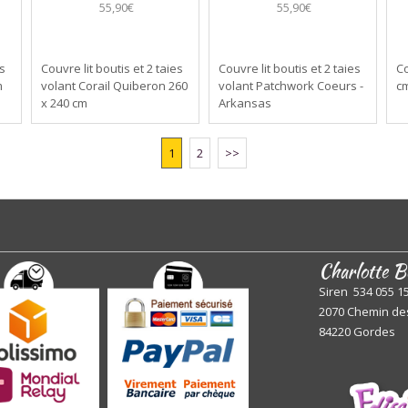
55,90€
55,90€
es
Couvre lit boutis et 2 taies
Couvre lit boutis et 2 taies
Co
m
volant Corail Quiberon 260
volant Patchwork Coeurs -
cm
x 240 cm
Arkansas
1
2
>>
Charlotte B
Siren 534 055 1
2070 Chemin de
84220 Gordes