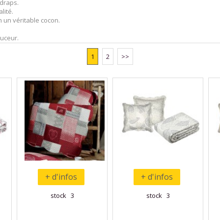
 draps.
lité.
n un véritable cocon.
ouceur.
1
2
>>
+ d'infos
+ d'infos
stock 3
stock 3