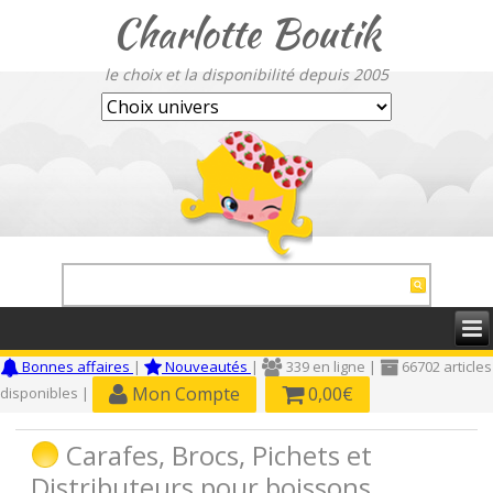
Charlotte Boutik
le choix et la disponibilité depuis 2005
Bonnes affaires
|
Nouveautés
|
339 en ligne |
66702 articles
Mon Compte
0,00€
disponibles |
Carafes, Brocs, Pichets et
Distributeurs pour boissons