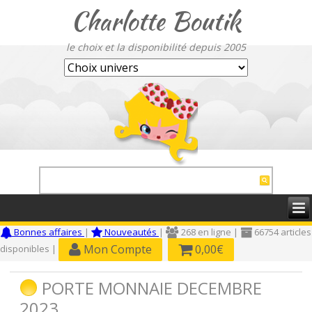
Charlotte Boutik
le choix et la disponibilité depuis 2005
Bonnes affaires
|
Nouveautés
|
268 en ligne |
66754 articles
Mon Compte
0,00€
disponibles |
PORTE MONNAIE DECEMBRE
2023