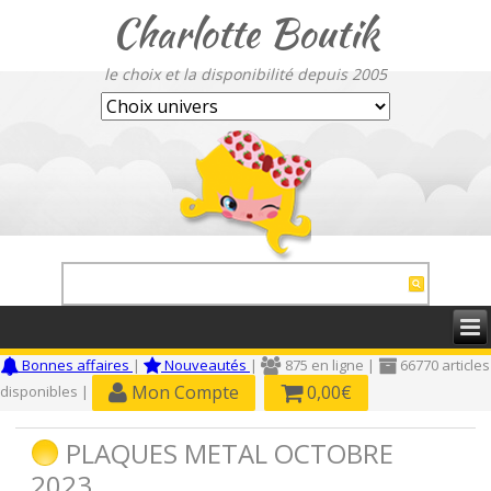
Charlotte Boutik
le choix et la disponibilité depuis 2005
Bonnes affaires
|
Nouveautés
|
875 en ligne |
66770 articles
Mon Compte
0,00€
disponibles |
PLAQUES METAL OCTOBRE
2023