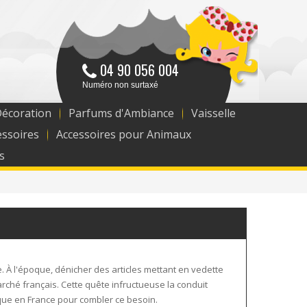
04 90 056 004
Numéro non surtaxé
Décoration
Parfums d'Ambiance
Vaisselle
essoires
Accessoires pour Animaux
s
 À l'époque, dénicher des articles mettant en vedette
arché français. Cette quête infructueuse la conduit
tique en France pour combler ce besoin.