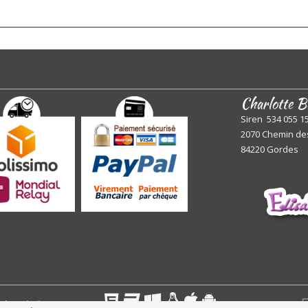
Charlotte B
Siren 534 055 1
2070 Chemin de
84220 Gordes
 réservés
©