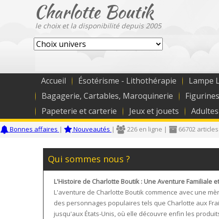
Charlotte Boutik
le choix et la disponibilité depuis 2005
Accueil
Ésotérisme - Lithothérapie
Lampe L
Bagagerie, Cartables, Maroquinerie
Figurines
Papeterie et carterie
Jeux et jouets
Adultes
Bonnes affaires
|
Nouveautés
|
226 en ligne |
66702 articles
Qui sommes nous ?
L'Histoire de Charlotte Boutik : Une Aventure Familiale 
L'aventure de Charlotte Boutik commence avec une mère 
des personnages populaires tels que Charlotte aux Fraise
jusqu'aux États-Unis, où elle découvre enfin les produi