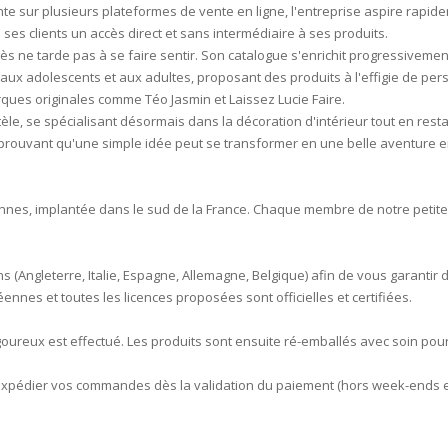
ente sur plusieurs plateformes de vente en ligne, l'entreprise aspire rapi
 ses clients un accès direct et sans intermédiaire à ses produits.
s ne tarde pas à se faire sentir. Son catalogue s'enrichit progressivemen
 aux adolescents et aux adultes, proposant des produits à l'effigie de pe
ques originales comme Téo Jasmin et Laissez Lucie Faire.
tèle, se spécialisant désormais dans la décoration d'intérieur tout en resta
erté, prouvant qu'une simple idée peut se transformer en une belle aventure 
sonnes, implantée dans le sud de la France. Chaque membre de notre petite
 (Angleterre, Italie, Espagne, Allemagne, Belgique) afin de vous garantir 
nnes et toutes les licences proposées sont officielles et certifiées.
goureux est effectué. Les produits sont ensuite ré-emballés avec soin po
expédier vos commandes dès la validation du paiement (hors week-ends et 