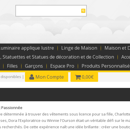
uminaire applique lustre
Linge de Maison
Maison et 
, Statuettes et Statues de décoration et de Collection
Acc
Filles
Garçons
Espace Pro
Produits Personnalisé
Mon Compte
0,00€
 disponibles |
et Passionnée
déterminée à trouver des vêtements sous licence pour sa fille, Charlotte.
s, Dora l'Exploratrice ou Winnie l'Ourson était un véritable défi sur le m
ts recherchés. De cette expérience naît une idée brillante : créer une bou