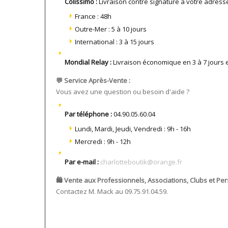
Colissimo :
Livraison contre signature à votre adress
France : 48h
Outre-Mer : 5 à 10 jours
International : 3 à 15 jours
Mondial Relay :
Livraison économique en 3 à 7 jours e
💬 Service Après-Vente :
Vous avez une question ou besoin d'aide ?
Par téléphone :
04.90.05.60.04
Lundi, Mardi, Jeudi, Vendredi : 9h - 16h
Mercredi : 9h - 12h
Par e-mail :
charlotteboutik@orange.fr
🛍️ Vente aux Professionnels, Associations, Clubs et Per
Contactez M. Mack au 09.75.91.04.59.