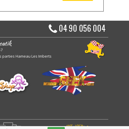
04 90 056 004
outik
57
s parties Hameau Les Imberts
ARToisWEB