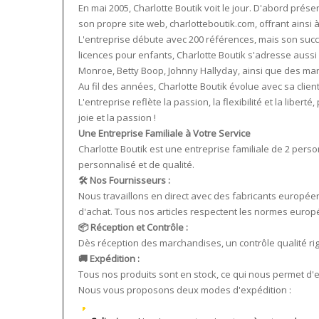
En mai 2005, Charlotte Boutik voit le jour. D'abord prés
son propre site web, charlotteboutik.com, offrant ainsi à
L'entreprise débute avec 200 références, mais son succè
licences pour enfants, Charlotte Boutik s'adresse aussi
Monroe, Betty Boop, Johnny Hallyday, ainsi que des mar
Au fil des années, Charlotte Boutik évolue avec sa clien
L'entreprise reflète la passion, la flexibilité et la lib
joie et la passion !
Une Entreprise Familiale à Votre Service
Charlotte Boutik est une entreprise familiale de 2 per
personnalisé et de qualité.
🛠️ Nos Fournisseurs :
Nous travaillons en direct avec des fabricants européens
d'achat. Tous nos articles respectent les normes europée
📦 Réception et Contrôle :
Dès réception des marchandises, un contrôle qualité ri
🚚 Expédition :
Tous nos produits sont en stock, ce qui nous permet d'
Nous vous proposons deux modes d'expédition :