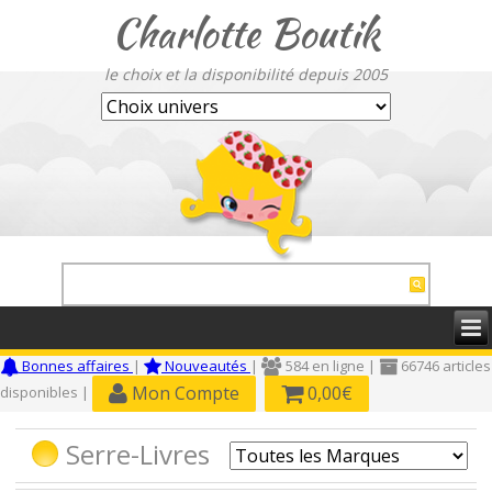
Charlotte Boutik
le choix et la disponibilité depuis 2005
Bonnes affaires
|
Nouveautés
|
584 en ligne |
66746 articles
Mon Compte
0,00€
disponibles |
Serre-Livres