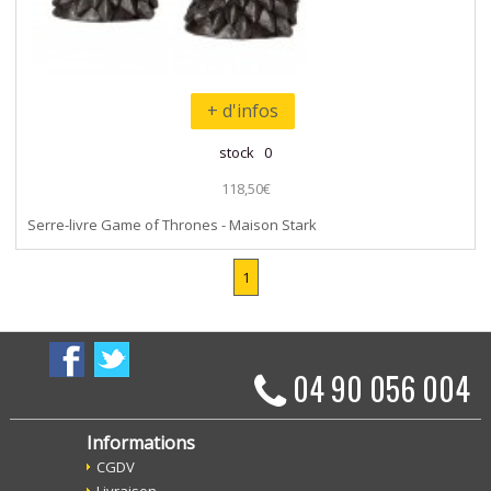
+ d'infos
stock 0
118,50€
Serre-livre Game of Thrones - Maison Stark
1
04 90 056 004
Informations
CGDV