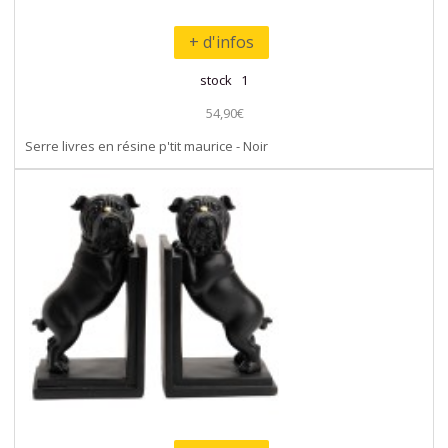
+ d'infos
stock 1
54,90€
Serre livres en résine p'tit maurice - Noir