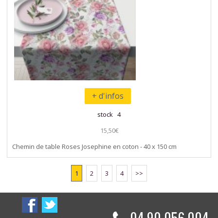
+ d'infos
stock 4
15,50€
Chemin de table Roses Josephine en coton - 40 x 150 cm
1
2
3
4
>>
04 90 056 004