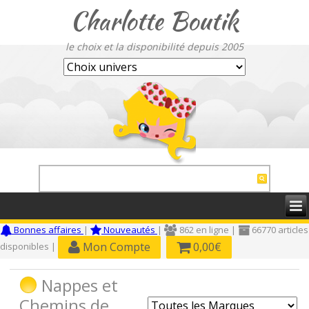
Charlotte Boutik
le choix et la disponibilité depuis 2005
Bonnes affaires
|
Nouveautés
|
862 en ligne |
66770 articles
Mon Compte
0,00€
disponibles |
Nappes et
Chemins de