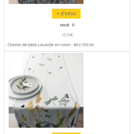
+ d'infos
stock 0
15,50€
Chemin de table Lavande en coton - 40 x 150 cm