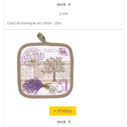
stock 6
4,90€
Gant et manique en coton - Zinc
+ d'infos
stock 9