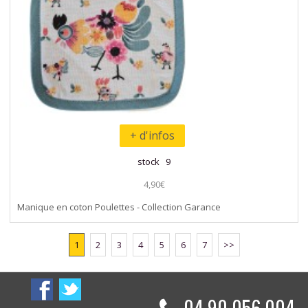
+ d'infos
stock 9
4,90€
Manique en coton Poulettes - Collection Garance
1
2
3
4
5
6
7
>>
04 90 056 004