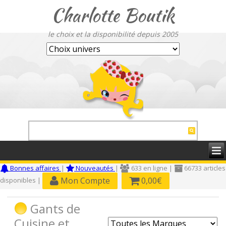
Charlotte Boutik
le choix et la disponibilité depuis 2005
Bonnes affaires
|
Nouveautés
|
633 en ligne |
66733 articles
Mon Compte
0,00€
disponibles |
Gants de
Cuisine et