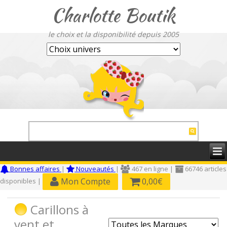
Charlotte Boutik
le choix et la disponibilité depuis 2005
Bonnes affaires
|
Nouveautés
|
467 en ligne |
66746 articles
Mon Compte
0,00€
disponibles |
Carillons à
vent et