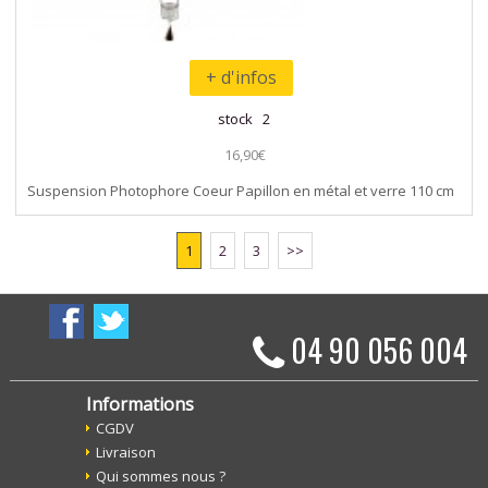
+ d'infos
stock 2
16,90€
Suspension Photophore Coeur Papillon en métal et verre 110 cm
1
2
3
>>
04 90 056 004
Informations
CGDV
Livraison
Qui sommes nous ?