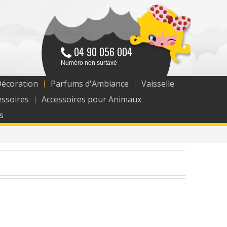
04 90 056 004
Numéro non surtaxé
Décoration
Parfums d'Ambiance
Vaisselle
essoires
Accessoires pour Animaux
s