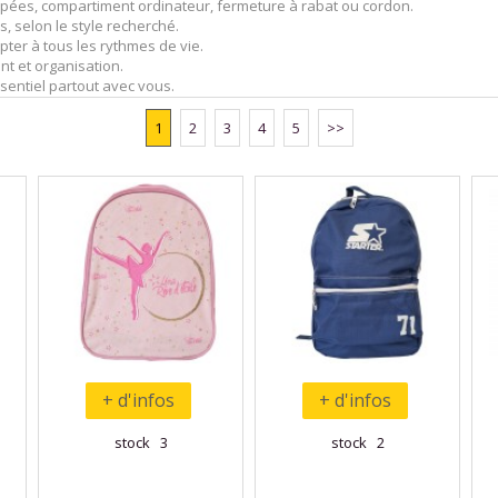
ippées, compartiment ordinateur, fermeture à rabat ou cordon.
, selon le style recherché.
apter à tous les rythmes de vie.
t et organisation.
sentiel partout avec vous.
1
2
3
4
5
>>
+ d'infos
+ d'infos
stock 3
stock 2