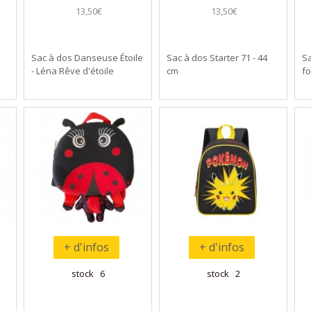
13,50€
13,50€
Sac à dos Danseuse Étoile
Sac à dos Starter 71 - 44
Sa
- Léna Rêve d'étoile
cm
f
+ d'infos
+ d'infos
stock 6
stock 2