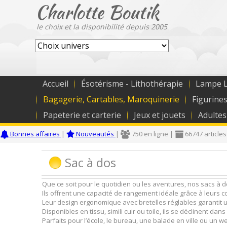
Charlotte Boutik
le choix et la disponibilité depuis 2005
Accueil
Ésotérisme - Lithothérapie
Lampe L
Bagagerie, Cartables, Maroquinerie
Figurines
Papeterie et carterie
Jeux et jouets
Adultes
Bonnes affaires
|
Nouveautés
|
750 en ligne |
66747 articles
Sac à dos
Que ce soit pour le quotidien ou les aventures, nos sacs à do
Ils offrent une capacité de rangement idéale grâce à leurs 
Leur design ergonomique avec bretelles réglables garantit 
Disponibles en tissu, simili cuir ou toile, ils se déclinent dan
Parfaits pour l’école, le bureau, une balade en ville ou un 