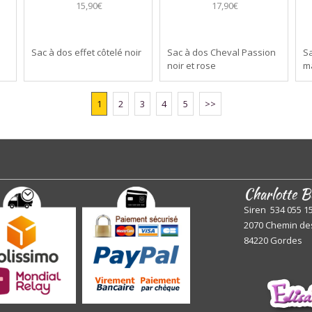
15,90€
17,90€
Sac à dos effet côtelé noir
Sac à dos Cheval Passion
Sa
noir et rose
m
1
2
3
4
5
>>
Charlotte B
Siren 534 055 1
2070 Chemin de
84220 Gordes