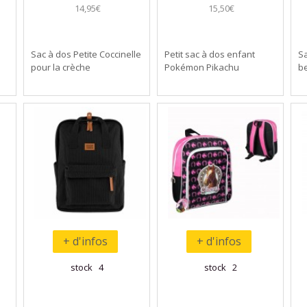
14,95€
15,50€
Sac à dos Petite Coccinelle
Petit sac à dos enfant
Sa
pour la crèche
Pokémon Pikachu
b
+ d'infos
+ d'infos
stock 4
stock 2