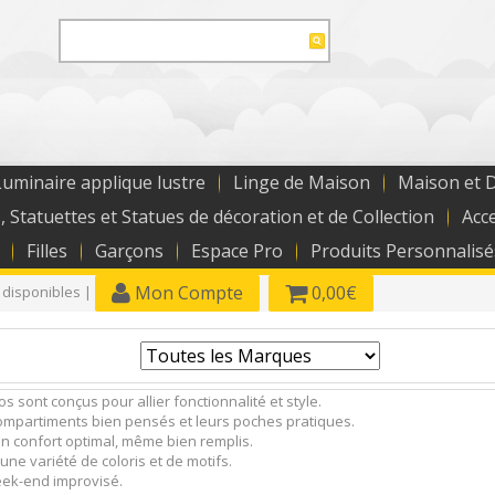
uminaire applique lustre
Linge de Maison
Maison et 
, Statuettes et Statues de décoration et de Collection
Acc
Filles
Garçons
Espace Pro
Produits Personnalisé
Mon Compte
0,00€
 disponibles |
s sont conçus pour allier fonctionnalité et style.
compartiments bien pensés et leurs poches pratiques.
un confort optimal, même bien remplis.
s une variété de coloris et de motifs.
week-end improvisé.