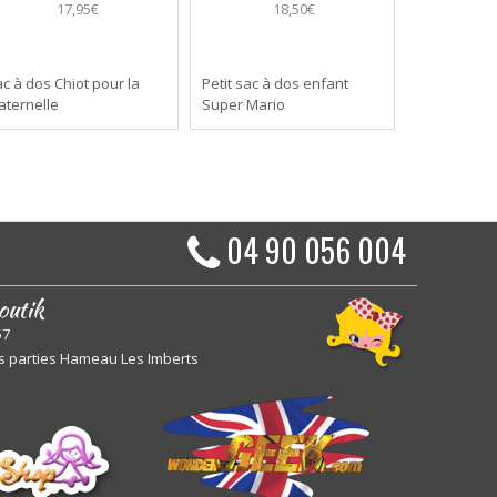
17,95€
18,50€
c à dos Chiot pour la
Petit sac à dos enfant
aternelle
Super Mario
04 90 056 004
outik
57
s parties Hameau Les Imberts