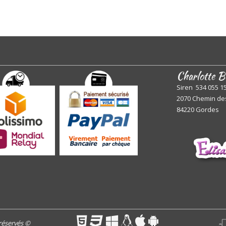
Charlotte B
Siren 534 055 1
2070 Chemin de
84220 Gordes
 réservés
©