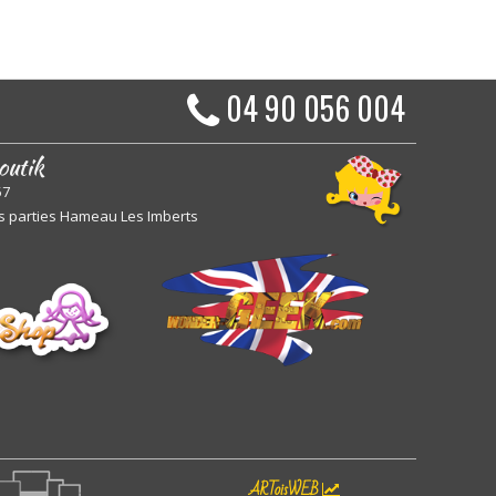
04 90 056 004
outik
57
s parties Hameau Les Imberts
ARToisWEB