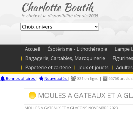
Charlotte Boutik
le choix et la disponibilité depuis 2005
Accueil
Ésotérisme - Lithothérapie
Lampe L
Bagagerie, Cartables, Maroquinerie
Figurines
Papeterie et carterie
Jeux et jouets
Adultes
Bonnes affaires
|
Nouveautés
|
821 en ligne |
66768 articles
MOULES A GATEAUX ET A G
MOULES A GATEAUX ET A GLACONS NOVEMBRE 2023