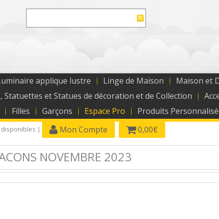
uminaire applique lustre
Linge de Maison
Maison et 
, Statuettes et Statues de décoration et de Collection
Acc
Filles
Garçons
Espace Pro
Produits Personnalisé
Mon Compte
0,00€
 disponibles |
LACONS NOVEMBRE 2023