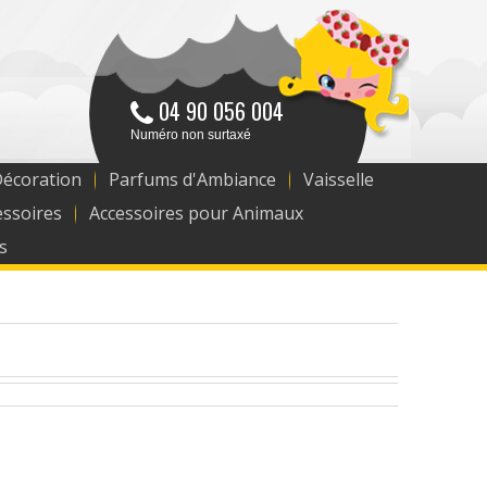
04 90 056 004
Numéro non surtaxé
Décoration
Parfums d'Ambiance
Vaisselle
essoires
Accessoires pour Animaux
s