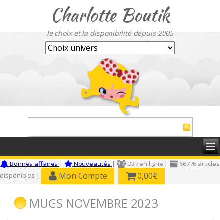
Charlotte Boutik
le choix et la disponibilité depuis 2005
Bonnes affaires
|
Nouveautés
|
337 en ligne |
66776 articles
Mon Compte
0,00€
disponibles |
MUGS NOVEMBRE 2023