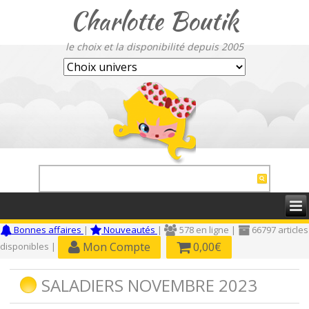
Charlotte Boutik
le choix et la disponibilité depuis 2005
Bonnes affaires
|
Nouveautés
|
578 en ligne |
66797 articles
Mon Compte
0,00€
disponibles |
SALADIERS NOVEMBRE 2023