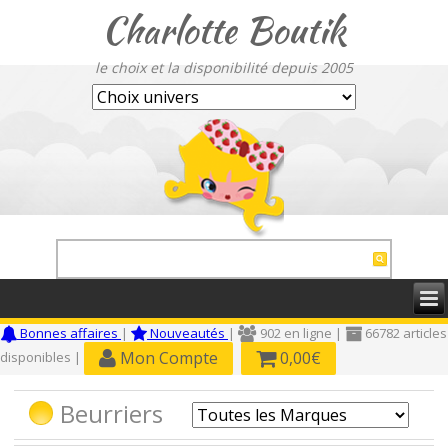
Charlotte Boutik
le choix et la disponibilité depuis 2005
Bonnes affaires
|
Nouveautés
|
902 en ligne |
66782 articles
Mon Compte
0,00€
disponibles |
Beurriers